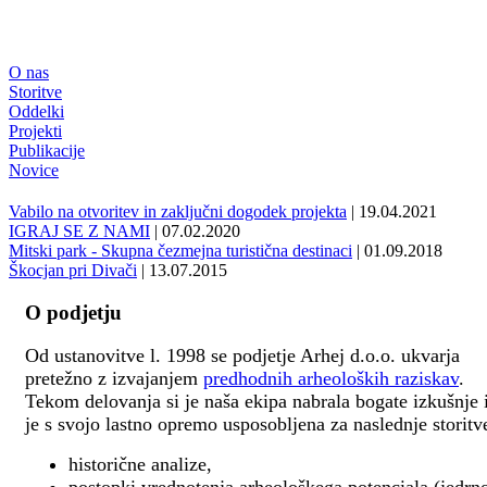
O nas
Storitve
Oddelki
Projekti
Publikacije
Novice
Vabilo na otvoritev in zaključni dogodek projekta
| 19.04.2021
IGRAJ SE Z NAMI
| 07.02.2020
Mitski park - Skupna čezmejna turistična destinaci
| 01.09.2018
Škocjan pri Divači
| 13.07.2015
O podjetju
Od ustanovitve l. 1998 se podjetje Arhej d.o.o. ukvarja
pretežno z izvajanjem
predhodnih arheoloških raziskav
.
Tekom delovanja si je naša ekipa nabrala bogate izkušnje 
je s svojo lastno opremo usposobljena za naslednje storitv
historične analize,