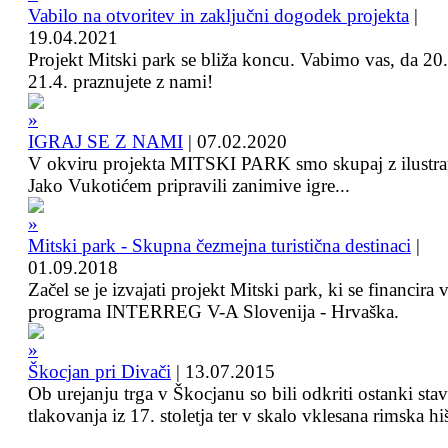
Vabilo na otvoritev in zaključni dogodek projekta
|
19.04.2021
Projekt Mitski park se bliža koncu. Vabimo vas, da 20.
21.4. praznujete z nami!
IGRAJ SE Z NAMI
|
07.02.2020
V okviru projekta MITSKI PARK smo skupaj z ilustra
Jako Vukotićem pripravili zanimive igre...
Mitski park - Skupna čezmejna turistična destinaci
|
01.09.2018
Začel se je izvajati projekt Mitski park, ki se financira 
programa INTERREG V-A Slovenija - Hrvaška.
Škocjan pri Divači
|
13.07.2015
Ob urejanju trga v Škocjanu so bili odkriti ostanki sta
tlakovanja iz 17. stoletja ter v skalo vklesana rimska hi