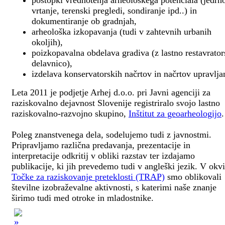
postopki vrednotenja arheološkega potenciala (jedrn
vrtanje, terenski pregledi, sondiranje ipd..) in
dokumentiranje ob gradnjah,
arheološka izkopavanja (tudi v zahtevnih urbanih
okoljih),
poizkopavalna obdelava gradiva (z lastno restavrato
delavnico),
izdelava konservatorskih načrtov in načrtov upravlja
Leta 2011 je podjetje Arhej d.o.o. pri Javni agenciji za
raziskovalno dejavnost Slovenije registriralo svojo lastno
raziskovalno-razvojno skupino,
Inštitut za geoarheologijo
.
Poleg znanstvenega dela, sodelujemo tudi z javnostmi.
Pripravljamo različna predavanja, prezentacije in
interpretacije odkritij v obliki razstav ter izdajamo
publikacije, ki jih prevedemo tudi v angleški jezik. V okv
Točke za raziskovanje preteklosti (TRAP)
smo oblikovali
številne izobraževalne aktivnosti, s katerimi naše znanje
širimo tudi med otroke in mladostnike.