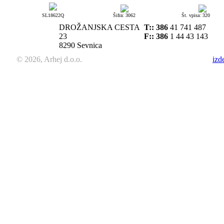
SL18622Q
Šifra: 3062
Št. vpisa: 320
DROŽANJSKA CESTA
T::
386
41 741 487
23
F:: 386
1 44 43 143
8290 Sevnica
© 2026, Arhej d.o.o.
izd