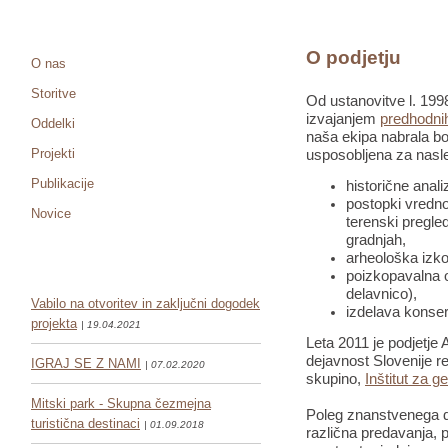
O podjetju
O nas
Storitve
Od ustanovitve l. 1998
izvajanjem
predhodnih
Oddelki
naša ekipa nabrala bo
Projekti
usposobljena za nasle
Publikacije
historične anali
postopki vredno
Novice
terenski pregled
gradnjah,
arheološka izko
poizkopavalna o
delavnico),
Vabilo na otvoritev in zaključni dogodek
izdelava konser
projekta
| 19.04.2021
Leta 2011 je podjetje 
dejavnost Slovenije re
IGRAJ SE Z NAMI
| 07.02.2020
skupino,
Inštitut za g
Mitski park - Skupna čezmejna
Poleg znanstvenega de
turistična destinaci
| 01.09.2018
različna predavanja, pr