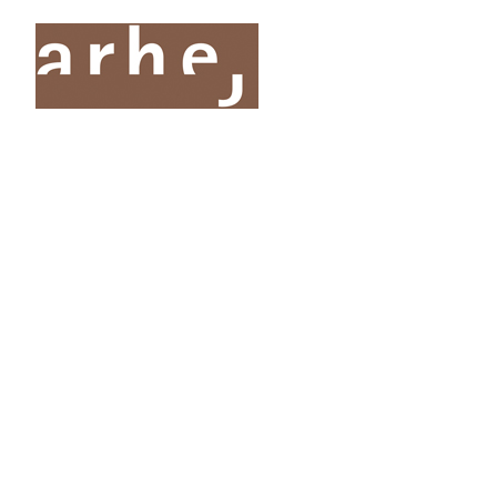
O nas
Storitve
Oddelki
Projekti
Publik