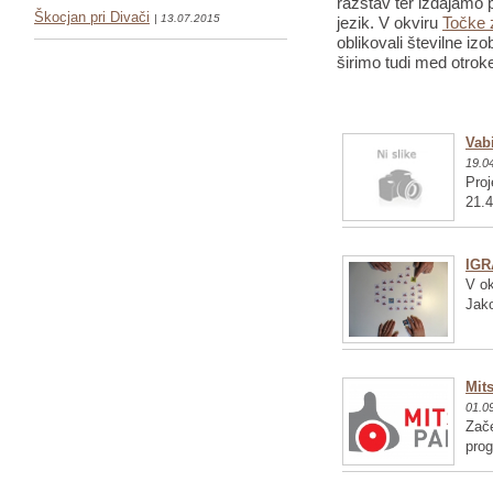
razstav ter izdajamo p
Škocjan pri Divači
| 13.07.2015
jezik. V okviru
Točke 
oblikovali številne iz
širimo tudi med otrok
Vabi
19.0
Proj
21.4
IGR
V ok
Jako
Mits
01.0
Zače
pro