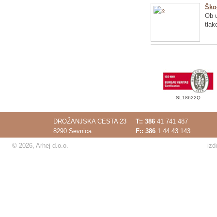
Ško
Ob u
tlak
SL18622Q
DROŽANJSKA CESTA 23
T::
386
41 741 487
8290 Sevnica
F:: 386
1 44 43 143
© 2026, Arhej d.o.o.
izd