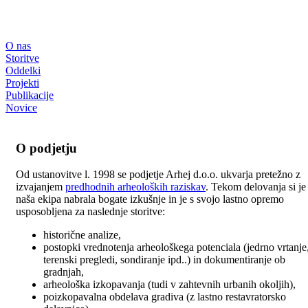
O nas
Storitve
Oddelki
Projekti
Publikacije
Novice
O podjetju
Od ustanovitve l. 1998 se podjetje Arhej d.o.o. ukvarja pretežno z
izvajanjem
predhodnih arheoloških raziskav
. Tekom delovanja si je
naša ekipa nabrala bogate izkušnje in je s svojo lastno opremo
usposobljena za naslednje storitve:
historične analize,
postopki vrednotenja arheološkega potenciala (jedrno vrtanje
terenski pregledi, sondiranje ipd..) in dokumentiranje ob
gradnjah,
arheološka izkopavanja (tudi v zahtevnih urbanih okoljih),
poizkopavalna obdelava gradiva (z lastno restavratorsko