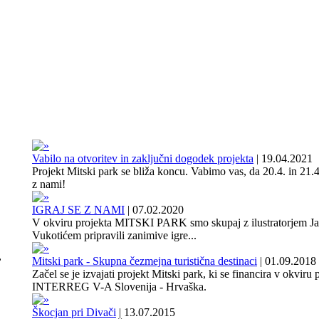
Vabilo na otvoritev in zaključni dogodek projekta
|
19.04.2021
Projekt Mitski park se bliža koncu. Vabimo vas, da 20.4. in 21.4
z nami!
IGRAJ SE Z NAMI
|
07.02.2020
V okviru projekta MITSKI PARK smo skupaj z ilustratorjem J
Vukotićem pripravili zanimive igre...
,
Mitski park - Skupna čezmejna turistična destinaci
|
01.09.2018
Začel se je izvajati projekt Mitski park, ki se financira v okviru
INTERREG V-A Slovenija - Hrvaška.
Škocjan pri Divači
|
13.07.2015