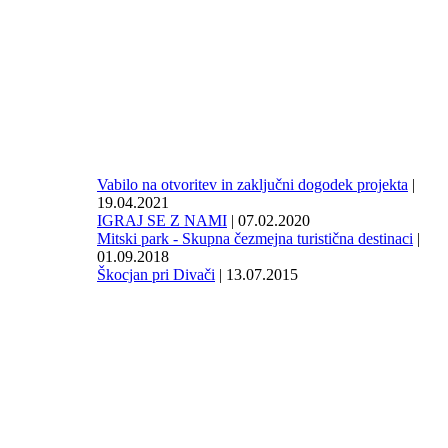
Vabilo na otvoritev in zaključni dogodek projekta
|
19.04.2021
IGRAJ SE Z NAMI
| 07.02.2020
Mitski park - Skupna čezmejna turistična destinaci
|
01.09.2018
Škocjan pri Divači
| 13.07.2015