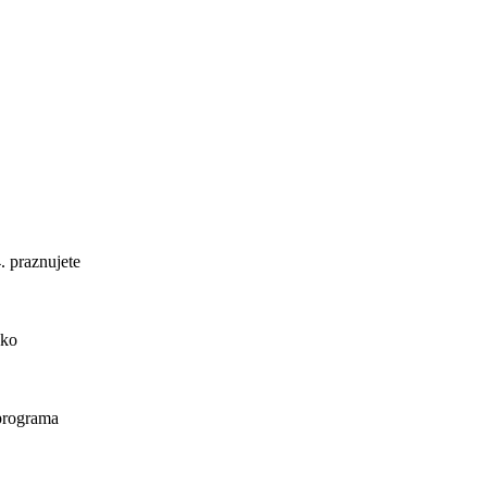
. praznujete
ako
 programa