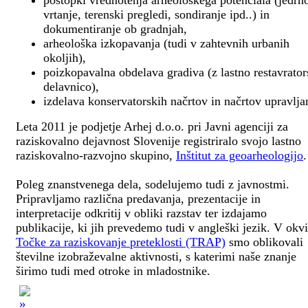
postopki vrednotenja arheološkega potenciala (jedrn
vrtanje, terenski pregledi, sondiranje ipd..) in
dokumentiranje ob gradnjah,
arheološka izkopavanja (tudi v zahtevnih urbanih
okoljih),
poizkopavalna obdelava gradiva (z lastno restavrato
delavnico),
izdelava konservatorskih načrtov in načrtov upravlja
Leta 2011 je podjetje Arhej d.o.o. pri Javni agenciji za
raziskovalno dejavnost Slovenije registriralo svojo lastno
raziskovalno-razvojno skupino,
Inštitut za geoarheologijo
.
Poleg znanstvenega dela, sodelujemo tudi z javnostmi.
Pripravljamo različna predavanja, prezentacije in
interpretacije odkritij v obliki razstav ter izdajamo
publikacije, ki jih prevedemo tudi v angleški jezik. V okv
Točke za raziskovanje preteklosti (TRAP)
smo oblikovali
številne izobraževalne aktivnosti, s katerimi naše znanje
širimo tudi med otroke in mladostnike.