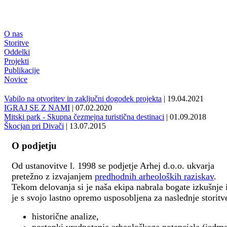
O nas
Storitve
Oddelki
Projekti
Publikacije
Novice
Vabilo na otvoritev in zaključni dogodek projekta
| 19.04.2021
IGRAJ SE Z NAMI
| 07.02.2020
Mitski park - Skupna čezmejna turistična destinaci
| 01.09.2018
Škocjan pri Divači
| 13.07.2015
O podjetju
Od ustanovitve l. 1998 se podjetje Arhej d.o.o. ukvarja
pretežno z izvajanjem
predhodnih arheoloških raziskav
.
Tekom delovanja si je naša ekipa nabrala bogate izkušnje 
je s svojo lastno opremo usposobljena za naslednje storitv
historične analize,