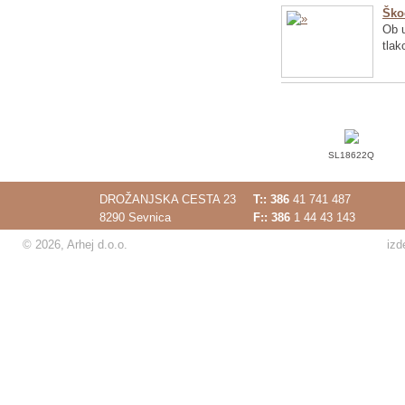
Ško
Ob u
tlak
SL18622Q
DROŽANJSKA CESTA 23
T::
386
41 741 487
8290 Sevnica
F:: 386
1 44 43 143
© 2026, Arhej d.o.o.
izd