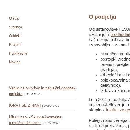
O podjetju
O nas
Storitve
Od ustanovitve l. 1998
izvajanjem
predhodnih
Oddelki
naša ekipa nabrala bo
Projekti
usposobljena za nasle
Publikacije
historične anali
postopki vredno
Novice
terenski pregled
gradnjah,
arheološka izko
poizkopavalna o
delavnico),
Vabilo na otvoritev in zaključni dogodek
izdelava konser
projekta
| 19.04.2021
Leta 2011 je podjetje 
dejavnost Slovenije re
IGRAJ SE Z NAMI
| 07.02.2020
skupino,
Inštitut za g
Mitski park - Skupna čezmejna
Poleg znanstvenega de
turistična destinaci
| 01.09.2018
različna predavanja, pr