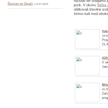
razstav ter izdajamo p
Škocjan pri Divači
| 13.07.2015
jezik. V okviru
Točke 
oblikovali številne iz
širimo tudi med otrok
Vabi
19.0
Proj
21.4
IGR
V ok
Jako
Mits
01.0
Zače
pro