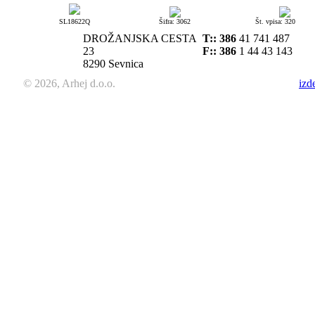
SL18622Q
Šifra: 3062
Št. vpisa: 320
DROŽANJSKA CESTA
T::
386
41 741 487
23
F:: 386
1 44 43 143
8290 Sevnica
© 2026, Arhej d.o.o.
izd