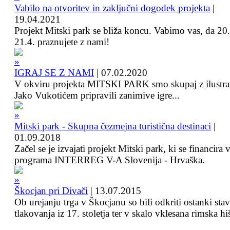
Vabilo na otvoritev in zaključni dogodek projekta
|
19.04.2021
Projekt Mitski park se bliža koncu. Vabimo vas, da 20.
21.4. praznujete z nami!
IGRAJ SE Z NAMI
|
07.02.2020
V okviru projekta MITSKI PARK smo skupaj z ilustra
Jako Vukotićem pripravili zanimive igre...
Mitski park - Skupna čezmejna turistična destinaci
|
01.09.2018
Začel se je izvajati projekt Mitski park, ki se financira 
programa INTERREG V-A Slovenija - Hrvaška.
Škocjan pri Divači
|
13.07.2015
Ob urejanju trga v Škocjanu so bili odkriti ostanki sta
tlakovanja iz 17. stoletja ter v skalo vklesana rimska hi