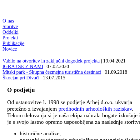
O nas
Storitve
Oddelki
Projekti
Publikacije
Novice
Vabilo na otvoritev in zaključni dogodek projekta
| 19.04.2021
IGRAJ SE Z NAMI
| 07.02.2020
Mitski park - Skupna čezmejna turistična destinaci
| 01.09.2018
Škocjan pri Divači
| 13.07.2015
O podjetju
Od ustanovitve l. 1998 se podjetje Arhej d.o.o. ukvarja
pretežno z izvajanjem
predhodnih arheoloških raziskav
.
Tekom delovanja si je naša ekipa nabrala bogate izkušnje 
je s svojo lastno opremo usposobljena za naslednje storitv
historične analize,