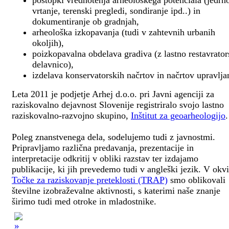
postopki vrednotenja arheološkega potenciala (jedrn
vrtanje, terenski pregledi, sondiranje ipd..) in
dokumentiranje ob gradnjah,
arheološka izkopavanja (tudi v zahtevnih urbanih
okoljih),
poizkopavalna obdelava gradiva (z lastno restavrato
delavnico),
izdelava konservatorskih načrtov in načrtov upravlja
Leta 2011 je podjetje Arhej d.o.o. pri Javni agenciji za
raziskovalno dejavnost Slovenije registriralo svojo lastno
raziskovalno-razvojno skupino,
Inštitut za geoarheologijo
.
Poleg znanstvenega dela, sodelujemo tudi z javnostmi.
Pripravljamo različna predavanja, prezentacije in
interpretacije odkritij v obliki razstav ter izdajamo
publikacije, ki jih prevedemo tudi v angleški jezik. V okv
Točke za raziskovanje preteklosti (TRAP)
smo oblikovali
številne izobraževalne aktivnosti, s katerimi naše znanje
širimo tudi med otroke in mladostnike.