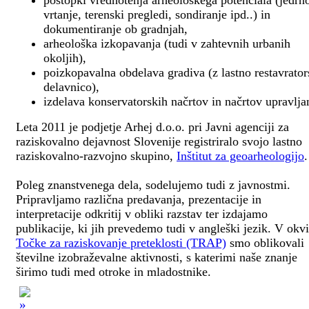
postopki vrednotenja arheološkega potenciala (jedrn
vrtanje, terenski pregledi, sondiranje ipd..) in
dokumentiranje ob gradnjah,
arheološka izkopavanja (tudi v zahtevnih urbanih
okoljih),
poizkopavalna obdelava gradiva (z lastno restavrato
delavnico),
izdelava konservatorskih načrtov in načrtov upravlja
Leta 2011 je podjetje Arhej d.o.o. pri Javni agenciji za
raziskovalno dejavnost Slovenije registriralo svojo lastno
raziskovalno-razvojno skupino,
Inštitut za geoarheologijo
.
Poleg znanstvenega dela, sodelujemo tudi z javnostmi.
Pripravljamo različna predavanja, prezentacije in
interpretacije odkritij v obliki razstav ter izdajamo
publikacije, ki jih prevedemo tudi v angleški jezik. V okv
Točke za raziskovanje preteklosti (TRAP)
smo oblikovali
številne izobraževalne aktivnosti, s katerimi naše znanje
širimo tudi med otroke in mladostnike.