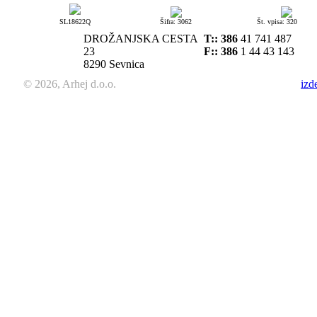
SL18622Q
Šifra: 3062
Št. vpisa: 320
DROŽANJSKA CESTA
T::
386
41 741 487
23
F:: 386
1 44 43 143
8290 Sevnica
© 2026, Arhej d.o.o.
izd