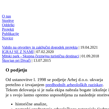
O nas
Storitve
Oddelki
Projekti
Publikacije
Novice
Vabilo na otvoritev in zaključni dogodek projekta
| 19.04.2021
IGRAJ SE Z NAMI
| 07.02.2020
Mitski park - Skupna čezmejna turistična destinaci
| 01.09.2018
Škocjan pri Divači
| 13.07.2015
O podjetju
Od ustanovitve l. 1998 se podjetje Arhej d.o.o. ukvarja
pretežno z izvajanjem
predhodnih arheoloških raziskav
.
Tekom delovanja si je naša ekipa nabrala bogate izkušnje 
je s svojo lastno opremo usposobljena za naslednje storitv
historične analize,