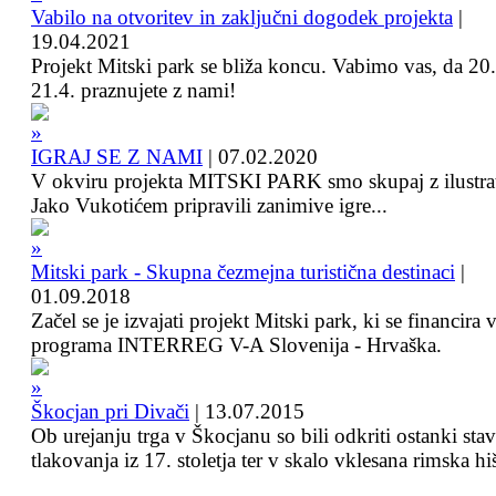
Vabilo na otvoritev in zaključni dogodek projekta
|
19.04.2021
Projekt Mitski park se bliža koncu. Vabimo vas, da 20.
21.4. praznujete z nami!
IGRAJ SE Z NAMI
|
07.02.2020
V okviru projekta MITSKI PARK smo skupaj z ilustra
Jako Vukotićem pripravili zanimive igre...
Mitski park - Skupna čezmejna turistična destinaci
|
01.09.2018
Začel se je izvajati projekt Mitski park, ki se financira 
programa INTERREG V-A Slovenija - Hrvaška.
Škocjan pri Divači
|
13.07.2015
Ob urejanju trga v Škocjanu so bili odkriti ostanki sta
tlakovanja iz 17. stoletja ter v skalo vklesana rimska hi