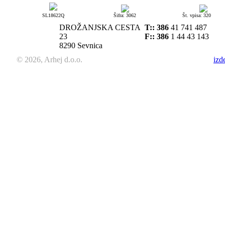
SL18622Q
Šifra: 3062
Št. vpisa: 320
DROŽANJSKA CESTA
T::
386
41 741 487
23
F:: 386
1 44 43 143
8290 Sevnica
© 2026, Arhej d.o.o.
izd