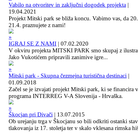
Vabilo na otvoritev in zaključni dogodek projekta
|
19.04.2021
Projekt Mitski park se bliža koncu. Vabimo vas, da 20.
21.4. praznujete z nami!
IGRAJ SE Z NAMI
|
07.02.2020
V okviru projekta MITSKI PARK smo skupaj z ilustra
Jako Vukotićem pripravili zanimive igre...
Mitski park - Skupna čezmejna turistična destinaci
|
01.09.2018
Začel se je izvajati projekt Mitski park, ki se financira 
programa INTERREG V-A Slovenija - Hrvaška.
Škocjan pri Divači
|
13.07.2015
Ob urejanju trga v Škocjanu so bili odkriti ostanki sta
tlakovanja iz 17. stoletja ter v skalo vklesana rimska hi