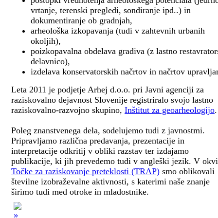
postopki vrednotenja arheološkega potenciala (jedrn
vrtanje, terenski pregledi, sondiranje ipd..) in
dokumentiranje ob gradnjah,
arheološka izkopavanja (tudi v zahtevnih urbanih
okoljih),
poizkopavalna obdelava gradiva (z lastno restavrato
delavnico),
izdelava konservatorskih načrtov in načrtov upravlja
Leta 2011 je podjetje Arhej d.o.o. pri Javni agenciji za
raziskovalno dejavnost Slovenije registriralo svojo lastno
raziskovalno-razvojno skupino,
Inštitut za geoarheologijo
.
Poleg znanstvenega dela, sodelujemo tudi z javnostmi.
Pripravljamo različna predavanja, prezentacije in
interpretacije odkritij v obliki razstav ter izdajamo
publikacije, ki jih prevedemo tudi v angleški jezik. V okv
Točke za raziskovanje preteklosti (TRAP)
smo oblikovali
številne izobraževalne aktivnosti, s katerimi naše znanje
širimo tudi med otroke in mladostnike.