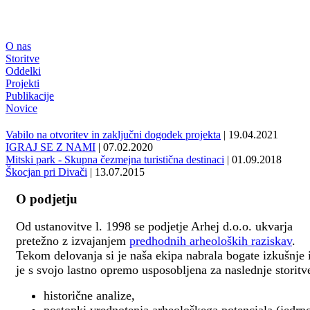
O nas
Storitve
Oddelki
Projekti
Publikacije
Novice
Vabilo na otvoritev in zaključni dogodek projekta
| 19.04.2021
IGRAJ SE Z NAMI
| 07.02.2020
Mitski park - Skupna čezmejna turistična destinaci
| 01.09.2018
Škocjan pri Divači
| 13.07.2015
O podjetju
Od ustanovitve l. 1998 se podjetje Arhej d.o.o. ukvarja
pretežno z izvajanjem
predhodnih arheoloških raziskav
.
Tekom delovanja si je naša ekipa nabrala bogate izkušnje 
je s svojo lastno opremo usposobljena za naslednje storitv
historične analize,