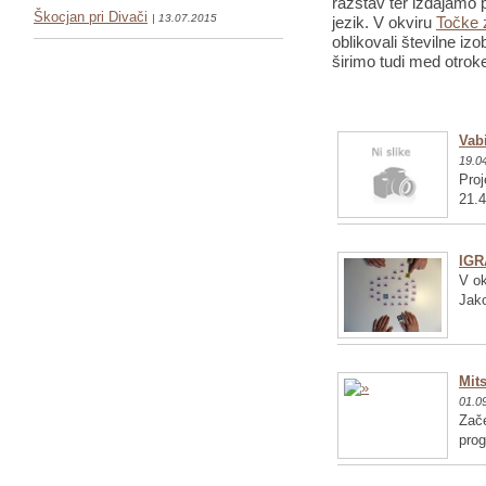
razstav ter izdajamo p
Škocjan pri Divači
| 13.07.2015
jezik. V okviru
Točke 
oblikovali številne iz
širimo tudi med otrok
Vabi
19.0
Proj
21.4
IGR
V ok
Jako
Mits
01.0
Zače
pro