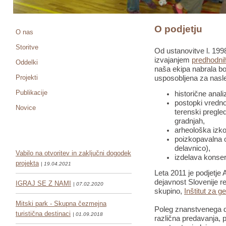
O podjetju
O nas
Storitve
Od ustanovitve l. 1998
izvajanjem
predhodnih
Oddelki
naša ekipa nabrala bo
Projekti
usposobljena za nasle
Publikacije
historične anali
postopki vredno
Novice
terenski pregled
gradnjah,
arheološka izko
poizkopavalna o
delavnico),
Vabilo na otvoritev in zaključni dogodek
izdelava konser
projekta
| 19.04.2021
Leta 2011 je podjetje 
dejavnost Slovenije re
IGRAJ SE Z NAMI
| 07.02.2020
skupino,
Inštitut za g
Mitski park - Skupna čezmejna
Poleg znanstvenega de
turistična destinaci
| 01.09.2018
različna predavanja, pr