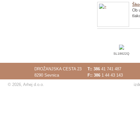
Ško
Ob u
tlak
SL18622Q
DROŽANJSKA CESTA 23
T::
386
41 741 487
8290 Sevnica
F:: 386
1 44 43 143
© 2026, Arhej d.o.o.
izd