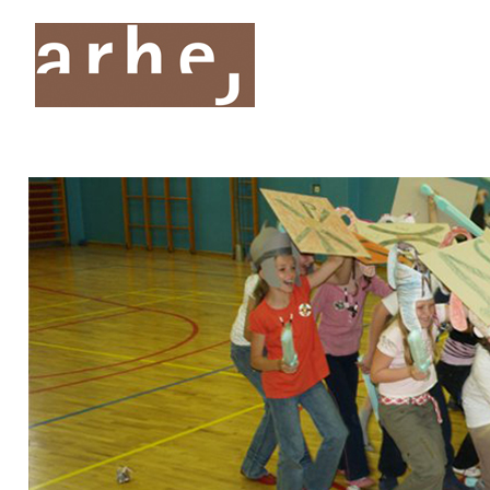
O nas
Storitve
Oddelki
Projekti
Publik