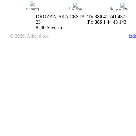
SL18622Q
Šifra: 3062
Št. vpisa: 320
DROŽANJSKA CESTA
T::
386
41 741 487
23
F:: 386
1 44 43 143
8290 Sevnica
© 2026, Arhej d.o.o.
izd