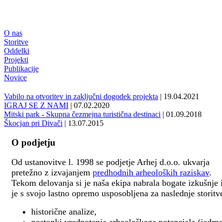
O nas
Storitve
Oddelki
Projekti
Publikacije
Novice
Vabilo na otvoritev in zaključni dogodek projekta
| 19.04.2021
IGRAJ SE Z NAMI
| 07.02.2020
Mitski park - Skupna čezmejna turistična destinaci
| 01.09.2018
Škocjan pri Divači
| 13.07.2015
O podjetju
Od ustanovitve l. 1998 se podjetje Arhej d.o.o. ukvarja
pretežno z izvajanjem
predhodnih arheoloških raziskav
.
Tekom delovanja si je naša ekipa nabrala bogate izkušnje 
je s svojo lastno opremo usposobljena za naslednje storitv
historične analize,