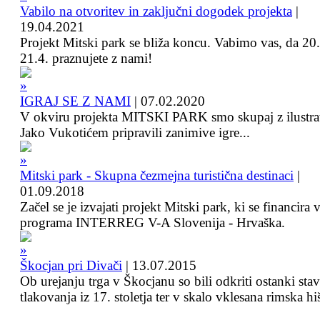
Vabilo na otvoritev in zaključni dogodek projekta
|
19.04.2021
Projekt Mitski park se bliža koncu. Vabimo vas, da 20.
21.4. praznujete z nami!
IGRAJ SE Z NAMI
|
07.02.2020
V okviru projekta MITSKI PARK smo skupaj z ilustra
Jako Vukotićem pripravili zanimive igre...
Mitski park - Skupna čezmejna turistična destinaci
|
01.09.2018
Začel se je izvajati projekt Mitski park, ki se financira 
programa INTERREG V-A Slovenija - Hrvaška.
Škocjan pri Divači
|
13.07.2015
Ob urejanju trga v Škocjanu so bili odkriti ostanki sta
tlakovanja iz 17. stoletja ter v skalo vklesana rimska hi