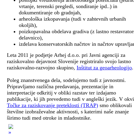
postopki vrednotenja arheološkega potenciala (jedrn
vrtanje, terenski pregledi, sondiranje ipd..) in
dokumentiranje ob gradnjah,
arheološka izkopavanja (tudi v zahtevnih urbanih
okoljih),
poizkopavalna obdelava gradiva (z lastno restavrato
delavnico),
izdelava konservatorskih načrtov in načrtov upravlja
Leta 2011 je podjetje Arhej d.o.o. pri Javni agenciji za
raziskovalno dejavnost Slovenije registriralo svojo lastno
raziskovalno-razvojno skupino,
Inštitut za geoarheologijo
.
Poleg znanstvenega dela, sodelujemo tudi z javnostmi.
Pripravljamo različna predavanja, prezentacije in
interpretacije odkritij v obliki razstav ter izdajamo
publikacije, ki jih prevedemo tudi v angleški jezik. V okv
Točke za raziskovanje preteklosti (TRAP)
smo oblikovali
številne izobraževalne aktivnosti, s katerimi naše znanje
širimo tudi med otroke in mladostnike.