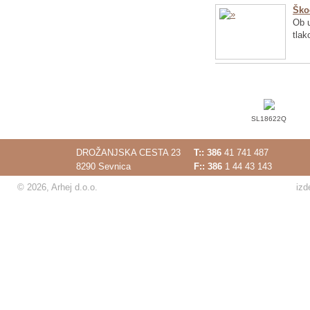
Ško
Ob u
tlak
SL18622Q
DROŽANJSKA CESTA 23
T::
386
41 741 487
8290 Sevnica
F:: 386
1 44 43 143
© 2026, Arhej d.o.o.
izd