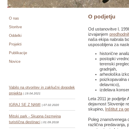
O podjetju
O nas
Storitve
Od ustanovitve l. 1998
izvajanjem
predhodnih
Oddelki
naša ekipa nabrala bo
Projekti
usposobljena za nasle
Publikacije
historične anali
postopki vredno
Novice
terenski pregled
gradnjah,
arheološka izko
poizkopavalna o
delavnico),
Vabilo na otvoritev in zaključni dogodek
izdelava konser
projekta
| 19.04.2021
Leta 2011 je podjetje 
dejavnost Slovenije re
IGRAJ SE Z NAMI
| 07.02.2020
skupino,
Inštitut za g
Mitski park - Skupna čezmejna
Poleg znanstvenega de
turistična destinaci
| 01.09.2018
različna predavanja, pr