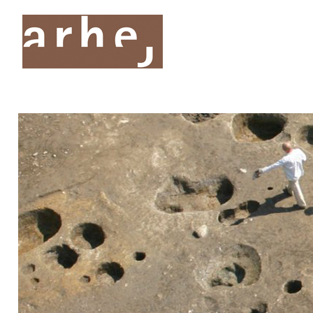
O nas
Storitve
Oddelki
Projekti
Publik