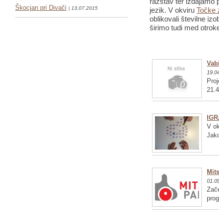
razstav ter izdajamo p
Škocjan pri Divači
| 13.07.2015
jezik. V okviru
Točke 
oblikovali številne iz
širimo tudi med otrok
Vabi
19.0
Proj
21.4
IGR
V ok
Jako
Mits
01.0
Zače
pro