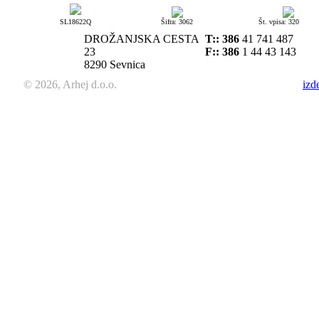
SL18622Q
Šifra: 3062
Št. vpisa: 320
DROŽANJSKA CESTA
T::
386
41 741 487
23
F:: 386
1 44 43 143
8290 Sevnica
© 2026, Arhej d.o.o.
izd