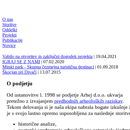
O nas
Storitve
Oddelki
Projekti
Publikacije
Novice
Vabilo na otvoritev in zaključni dogodek projekta
| 19.04.2021
IGRAJ SE Z NAMI
| 07.02.2020
Mitski park - Skupna čezmejna turistična destinaci
| 01.09.2018
Škocjan pri Divači
| 13.07.2015
O podjetju
Od ustanovitve l. 1998 se podjetje Arhej d.o.o. ukvarja
pretežno z izvajanjem
predhodnih arheoloških raziskav
.
Tekom delovanja si je naša ekipa nabrala bogate izkušnje 
je s svojo lastno opremo usposobljena za naslednje storitv
historične analize,