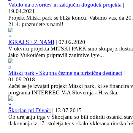
Vabilo na otvoritev in zaključni dogodek projekta
|
19.04.2021
Projekt Mitski park se bliža koncu. Vabimo vas, da 20.
21.4. praznujete z nami!
IGRAJ SE Z NAMI
|
07.02.2020
V okviru projekta MITSKI PARK smo skupaj z ilustra
Jako Vukotićem pripravili zanimive igre...
Mitski park - Skupna čezmejna turistična destinaci
|
01.09.2018
Začel se je izvajati projekt Mitski park, ki se financira 
programa INTERREG V-A Slovenija - Hrvaška.
Škocjan pri Divači
|
13.07.2015
Ob urejanju trga v Škocjanu so bili odkriti ostanki sta
tlakovanja iz 17. stoletja ter v skalo vklesana rimska hi