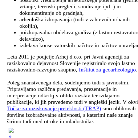
postopki vrednotenja arheološkega potenciala (jedrn
vrtanje, terenski pregledi, sondiranje ipd..) in
dokumentiranje ob gradnjah,
arheološka izkopavanja (tudi v zahtevnih urbanih
okoljih),
poizkopavalna obdelava gradiva (z lastno restavrato
delavnico),
izdelava konservatorskih načrtov in načrtov upravlja
Leta 2011 je podjetje Arhej d.o.o. pri Javni agenciji za
raziskovalno dejavnost Slovenije registriralo svojo lastno
raziskovalno-razvojno skupino,
Inštitut za geoarheologijo
.
Poleg znanstvenega dela, sodelujemo tudi z javnostmi.
Pripravljamo različna predavanja, prezentacije in
interpretacije odkritij v obliki razstav ter izdajamo
publikacije, ki jih prevedemo tudi v angleški jezik. V okv
Točke za raziskovanje preteklosti (TRAP)
smo oblikovali
številne izobraževalne aktivnosti, s katerimi naše znanje
širimo tudi med otroke in mladostnike.