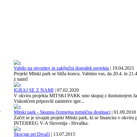
Vabilo na otvoritev in zaključni dogodek projekta
|
19.04.2021
Projekt Mitski park se bliža koncu. Vabimo vas, da 20.4. in 21.4
z nami!
IGRAJ SE Z NAMI
|
07.02.2020
V okviru projekta MITSKI PARK smo skupaj z ilustratorjem J
Vukotićem pripravili zanimive igre...
,
Mitski park - Skupna čezmejna turistična destinaci
|
01.09.2018
Začel se je izvajati projekt Mitski park, ki se financira v okviru
INTERREG V-A Slovenija - Hrvaška.
Škocjan pri Divači
|
13.07.2015