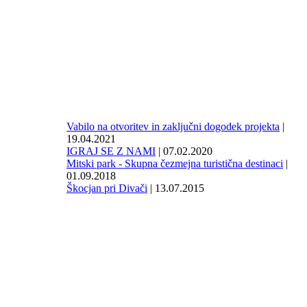
Vabilo na otvoritev in zaključni dogodek projekta
|
19.04.2021
IGRAJ SE Z NAMI
| 07.02.2020
Mitski park - Skupna čezmejna turistična destinaci
|
01.09.2018
Škocjan pri Divači
| 13.07.2015