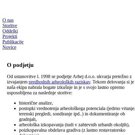
O nas
Storitve
Oddelki
Projekti
Publikacije
Novice
O podjetju
Od ustanovitve l. 1998 se podjetje Arhej d.o.o. ukvarja pretežno z
izvajanjem
predhodnih arheoloških raziskav
. Tekom delovanja si je
naša ekipa nabrala bogate izkušnje in je s svojo lastno opremo
usposobljena za naslednje storitve:
historične analize,
postopki vrednotenja arheološkega potenciala (jedrno vrtanje
terenski pregledi, sondiranje ipd..) in dokumentiranje ob
gradnjah,
arheološka izkopavanja (tudi v zahtevnih urbanih okoljih),
poizkopavalna obdelava gradiva (z lastno restavratorsko