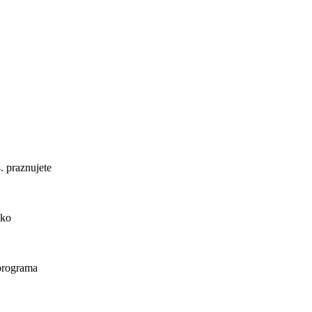
. praznujete
ako
 programa