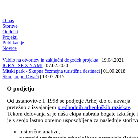
O nas
Storitve
Oddelki
Projekti
Publikacije
Novice
Vabilo na otvoritev in zaključni dogodek projekta
| 19.04.2021
IGRAJ SE Z NAMI
| 07.02.2020
Mitski park - Skupna čezmejna turistična destinaci
| 01.09.2018
Škocjan pri Divači
| 13.07.2015
O podjetju
Od ustanovitve l. 1998 se podjetje Arhej d.o.o. ukvarja
pretežno z izvajanjem
predhodnih arheoloških raziskav
.
Tekom delovanja si je naša ekipa nabrala bogate izkušnje 
je s svojo lastno opremo usposobljena za naslednje storitv
historične analize,