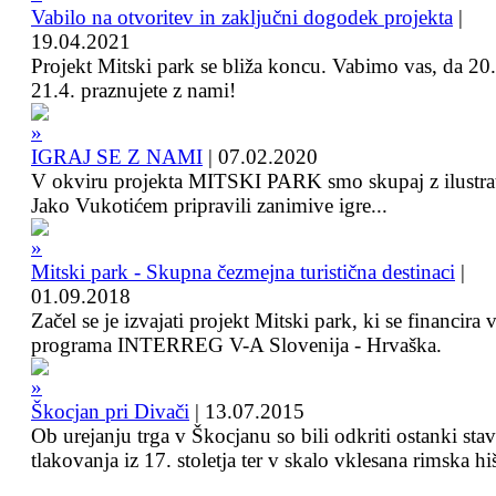
Vabilo na otvoritev in zaključni dogodek projekta
|
19.04.2021
Projekt Mitski park se bliža koncu. Vabimo vas, da 20.
21.4. praznujete z nami!
IGRAJ SE Z NAMI
|
07.02.2020
V okviru projekta MITSKI PARK smo skupaj z ilustra
Jako Vukotićem pripravili zanimive igre...
Mitski park - Skupna čezmejna turistična destinaci
|
01.09.2018
Začel se je izvajati projekt Mitski park, ki se financira 
programa INTERREG V-A Slovenija - Hrvaška.
Škocjan pri Divači
|
13.07.2015
Ob urejanju trga v Škocjanu so bili odkriti ostanki sta
tlakovanja iz 17. stoletja ter v skalo vklesana rimska hi