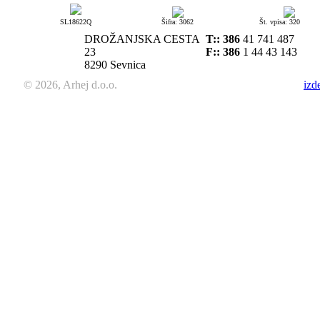
SL18622Q
Šifra: 3062
Št. vpisa: 320
DROŽANJSKA CESTA
T::
386
41 741 487
23
F:: 386
1 44 43 143
8290 Sevnica
© 2026, Arhej d.o.o.
izd