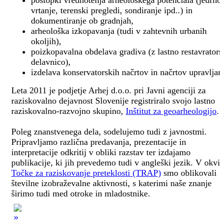
postopki vrednotenja arheološkega potenciala (jedrn
vrtanje, terenski pregledi, sondiranje ipd..) in
dokumentiranje ob gradnjah,
arheološka izkopavanja (tudi v zahtevnih urbanih
okoljih),
poizkopavalna obdelava gradiva (z lastno restavrato
delavnico),
izdelava konservatorskih načrtov in načrtov upravlja
Leta 2011 je podjetje Arhej d.o.o. pri Javni agenciji za
raziskovalno dejavnost Slovenije registriralo svojo lastno
raziskovalno-razvojno skupino,
Inštitut za geoarheologijo
.
Poleg znanstvenega dela, sodelujemo tudi z javnostmi.
Pripravljamo različna predavanja, prezentacije in
interpretacije odkritij v obliki razstav ter izdajamo
publikacije, ki jih prevedemo tudi v angleški jezik. V okv
Točke za raziskovanje preteklosti (TRAP)
smo oblikovali
številne izobraževalne aktivnosti, s katerimi naše znanje
širimo tudi med otroke in mladostnike.