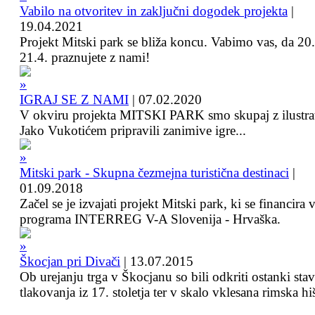
Vabilo na otvoritev in zaključni dogodek projekta
|
19.04.2021
Projekt Mitski park se bliža koncu. Vabimo vas, da 20.
21.4. praznujete z nami!
IGRAJ SE Z NAMI
|
07.02.2020
V okviru projekta MITSKI PARK smo skupaj z ilustra
Jako Vukotićem pripravili zanimive igre...
Mitski park - Skupna čezmejna turistična destinaci
|
01.09.2018
Začel se je izvajati projekt Mitski park, ki se financira 
programa INTERREG V-A Slovenija - Hrvaška.
Škocjan pri Divači
|
13.07.2015
Ob urejanju trga v Škocjanu so bili odkriti ostanki sta
tlakovanja iz 17. stoletja ter v skalo vklesana rimska hi