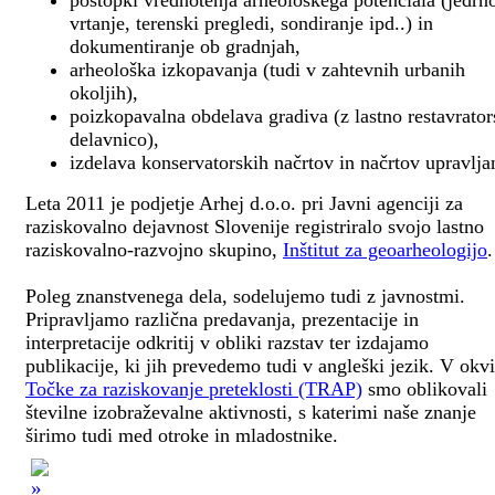
postopki vrednotenja arheološkega potenciala (jedrn
vrtanje, terenski pregledi, sondiranje ipd..) in
dokumentiranje ob gradnjah,
arheološka izkopavanja (tudi v zahtevnih urbanih
okoljih),
poizkopavalna obdelava gradiva (z lastno restavrato
delavnico),
izdelava konservatorskih načrtov in načrtov upravlja
Leta 2011 je podjetje Arhej d.o.o. pri Javni agenciji za
raziskovalno dejavnost Slovenije registriralo svojo lastno
raziskovalno-razvojno skupino,
Inštitut za geoarheologijo
.
Poleg znanstvenega dela, sodelujemo tudi z javnostmi.
Pripravljamo različna predavanja, prezentacije in
interpretacije odkritij v obliki razstav ter izdajamo
publikacije, ki jih prevedemo tudi v angleški jezik. V okv
Točke za raziskovanje preteklosti (TRAP)
smo oblikovali
številne izobraževalne aktivnosti, s katerimi naše znanje
širimo tudi med otroke in mladostnike.