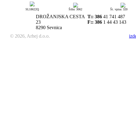
SL18622Q
Šifra: 3062
Št. vpisa: 320
DROŽANJSKA CESTA
T::
386
41 741 487
23
F:: 386
1 44 43 143
8290 Sevnica
© 2026, Arhej d.o.o.
izd