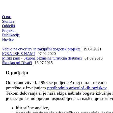
O nas
Storitve
Oddelki
Projekti
Publikacije
Novice
Vabilo na otvoritev in zaključni dogodek projekta
| 19.04.2021
IGRAJ SE Z NAMI
| 07.02.2020
Mitski park - Skupna čezmejna turistična destinaci
| 01.09.2018
Škocjan pri Divači
| 13.07.2015
O podjetju
Od ustanovitve l. 1998 se podjetje Arhej d.o.o. ukvarja
pretežno z izvajanjem
predhodnih arheoloških raziskav
.
Tekom delovanja si je naša ekipa nabrala bogate izkušnje 
je s svojo lastno opremo usposobljena za naslednje storitv
historične analize,