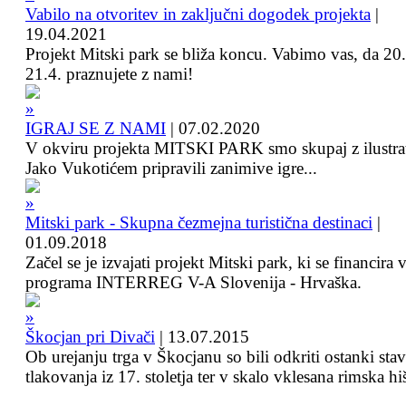
Vabilo na otvoritev in zaključni dogodek projekta
|
19.04.2021
Projekt Mitski park se bliža koncu. Vabimo vas, da 20.
21.4. praznujete z nami!
IGRAJ SE Z NAMI
|
07.02.2020
V okviru projekta MITSKI PARK smo skupaj z ilustra
Jako Vukotićem pripravili zanimive igre...
Mitski park - Skupna čezmejna turistična destinaci
|
01.09.2018
Začel se je izvajati projekt Mitski park, ki se financira 
programa INTERREG V-A Slovenija - Hrvaška.
Škocjan pri Divači
|
13.07.2015
Ob urejanju trga v Škocjanu so bili odkriti ostanki sta
tlakovanja iz 17. stoletja ter v skalo vklesana rimska hi