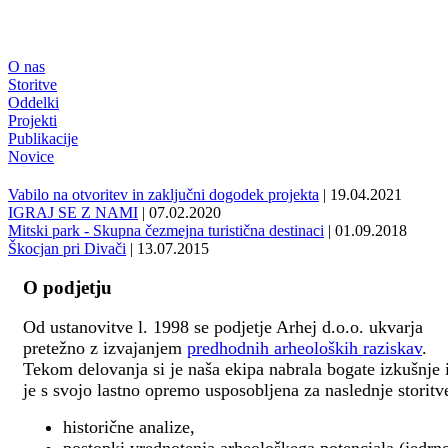
O nas
Storitve
Oddelki
Projekti
Publikacije
Novice
Vabilo na otvoritev in zaključni dogodek projekta
| 19.04.2021
IGRAJ SE Z NAMI
| 07.02.2020
Mitski park - Skupna čezmejna turistična destinaci
| 01.09.2018
Škocjan pri Divači
| 13.07.2015
O podjetju
Od ustanovitve l. 1998 se podjetje Arhej d.o.o. ukvarja
pretežno z izvajanjem
predhodnih arheoloških raziskav
.
Tekom delovanja si je naša ekipa nabrala bogate izkušnje 
je s svojo lastno opremo usposobljena za naslednje storitv
historične analize,