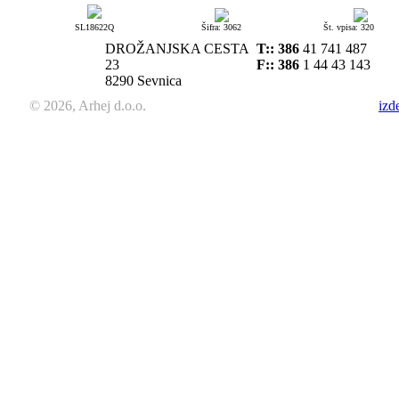
SL18622Q
Šifra: 3062
Št. vpisa: 320
DROŽANJSKA CESTA
T::
386
41 741 487
23
F:: 386
1 44 43 143
8290 Sevnica
© 2026, Arhej d.o.o.
izd