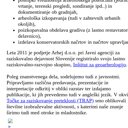
postopki vrednotenja arheološkega potenciala (jedrn
vrtanje, terenski pregledi, sondiranje ipd..) in
dokumentiranje ob gradnjah,
arheološka izkopavanja (tudi v zahtevnih urbanih
okoljih),
poizkopavalna obdelava gradiva (z lastno restavrato
delavnico),
izdelava konservatorskih načrtov in načrtov upravlja
Leta 2011 je podjetje Arhej d.o.o. pri Javni agenciji za
raziskovalno dejavnost Slovenije registriralo svojo lastno
raziskovalno-razvojno skupino,
Inštitut za geoarheologijo
.
Poleg znanstvenega dela, sodelujemo tudi z javnostmi.
Pripravljamo različna predavanja, prezentacije in
interpretacije odkritij v obliki razstav ter izdajamo
publikacije, ki jih prevedemo tudi v angleški jezik. V okv
Točke za raziskovanje preteklosti (TRAP)
smo oblikovali
številne izobraževalne aktivnosti, s katerimi naše znanje
širimo tudi med otroke in mladostnike.