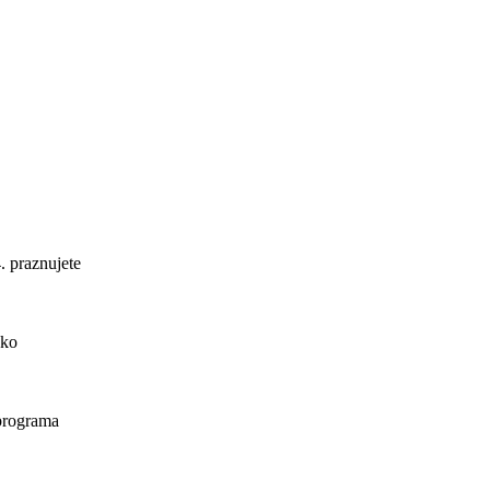
. praznujete
ako
 programa