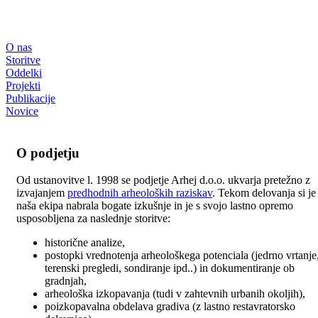
O nas
Storitve
Oddelki
Projekti
Publikacije
Novice
O podjetju
Od ustanovitve l. 1998 se podjetje Arhej d.o.o. ukvarja pretežno z
izvajanjem
predhodnih arheoloških raziskav
. Tekom delovanja si je
naša ekipa nabrala bogate izkušnje in je s svojo lastno opremo
usposobljena za naslednje storitve:
historične analize,
postopki vrednotenja arheološkega potenciala (jedrno vrtanje
terenski pregledi, sondiranje ipd..) in dokumentiranje ob
gradnjah,
arheološka izkopavanja (tudi v zahtevnih urbanih okoljih),
poizkopavalna obdelava gradiva (z lastno restavratorsko