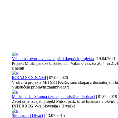
Vabilo na otvoritev in zaključni dogodek projekta
|
19.04.2021
Projekt Mitski park se bliža koncu. Vabimo vas, da 20.4. in 21.4
z nami!
IGRAJ SE Z NAMI
|
07.02.2020
V okviru projekta MITSKI PARK smo skupaj z ilustratorjem J
Vukotićem pripravili zanimive igre...
,
Mitski park - Skupna čezmejna turistična destinaci
|
01.09.2018
Začel se je izvajati projekt Mitski park, ki se financira v okviru
INTERREG V-A Slovenija - Hrvaška.
Škocjan pri Divači
|
13.07.2015