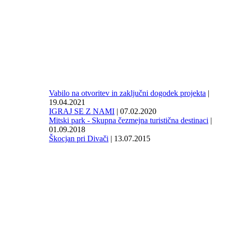
Vabilo na otvoritev in zaključni dogodek projekta
|
19.04.2021
IGRAJ SE Z NAMI
| 07.02.2020
Mitski park - Skupna čezmejna turistična destinaci
|
01.09.2018
Škocjan pri Divači
| 13.07.2015