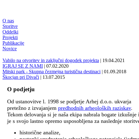
O nas
Storitve
Oddelki
Projekti
Publikacije
Novice
Vabilo na otvoritev in zaključni dogodek projekta
| 19.04.2021
IGRAJ SE Z NAMI
| 07.02.2020
Mitski park - Skupna čezmejna turistična destinaci
| 01.09.2018
Škocjan pri Divači
| 13.07.2015
O podjetju
Od ustanovitve l. 1998 se podjetje Arhej d.o.o. ukvarja
pretežno z izvajanjem
predhodnih arheoloških raziskav
.
Tekom delovanja si je naša ekipa nabrala bogate izkušnje 
je s svojo lastno opremo usposobljena za naslednje storitv
historične analize,