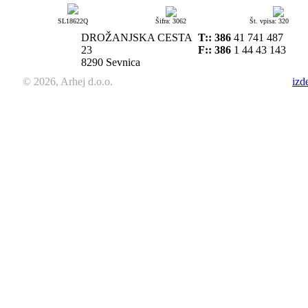
SL18622Q
Šifra: 3062
Št. vpisa: 320
DROŽANJSKA CESTA
T::
386
41 741 487
23
F:: 386
1 44 43 143
8290 Sevnica
© 2026, Arhej d.o.o.
izd