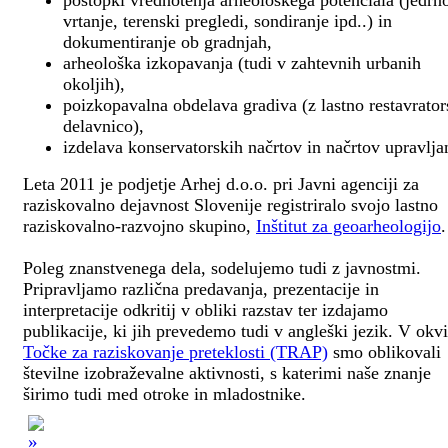
postopki vrednotenja arheološkega potenciala (jedrn
vrtanje, terenski pregledi, sondiranje ipd..) in
dokumentiranje ob gradnjah,
arheološka izkopavanja (tudi v zahtevnih urbanih
okoljih),
poizkopavalna obdelava gradiva (z lastno restavrato
delavnico),
izdelava konservatorskih načrtov in načrtov upravlja
Leta 2011 je podjetje Arhej d.o.o. pri Javni agenciji za
raziskovalno dejavnost Slovenije registriralo svojo lastno
raziskovalno-razvojno skupino,
Inštitut za geoarheologijo
.
Poleg znanstvenega dela, sodelujemo tudi z javnostmi.
Pripravljamo različna predavanja, prezentacije in
interpretacije odkritij v obliki razstav ter izdajamo
publikacije, ki jih prevedemo tudi v angleški jezik. V okv
Točke za raziskovanje preteklosti (TRAP)
smo oblikovali
številne izobraževalne aktivnosti, s katerimi naše znanje
širimo tudi med otroke in mladostnike.