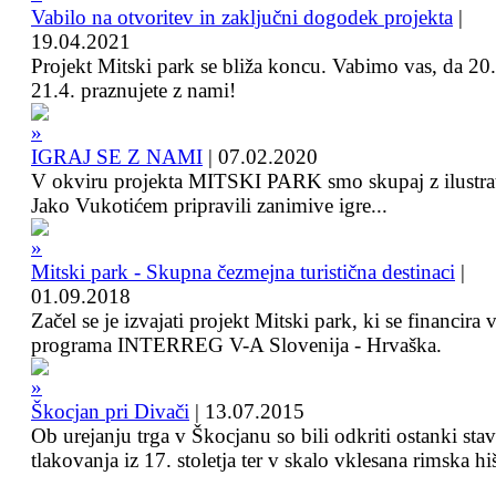
Vabilo na otvoritev in zaključni dogodek projekta
|
19.04.2021
Projekt Mitski park se bliža koncu. Vabimo vas, da 20.
21.4. praznujete z nami!
IGRAJ SE Z NAMI
|
07.02.2020
V okviru projekta MITSKI PARK smo skupaj z ilustra
Jako Vukotićem pripravili zanimive igre...
Mitski park - Skupna čezmejna turistična destinaci
|
01.09.2018
Začel se je izvajati projekt Mitski park, ki se financira 
programa INTERREG V-A Slovenija - Hrvaška.
Škocjan pri Divači
|
13.07.2015
Ob urejanju trga v Škocjanu so bili odkriti ostanki sta
tlakovanja iz 17. stoletja ter v skalo vklesana rimska hi