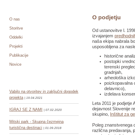
O podjetju
O nas
Storitve
Od ustanovitve l. 1998
izvajanjem
predhodnih
Oddelki
naša ekipa nabrala bo
Projekti
usposobljena za nasle
Publikacije
historične anali
postopki vredno
Novice
terenski pregled
gradnjah,
arheološka izko
poizkopavalna o
delavnico),
Vabilo na otvoritev in zaključni dogodek
izdelava konser
projekta
| 19.04.2021
Leta 2011 je podjetje 
dejavnost Slovenije re
IGRAJ SE Z NAMI
| 07.02.2020
skupino,
Inštitut za g
Mitski park - Skupna čezmejna
Poleg znanstvenega de
turistična destinaci
| 01.09.2018
različna predavanja, pr