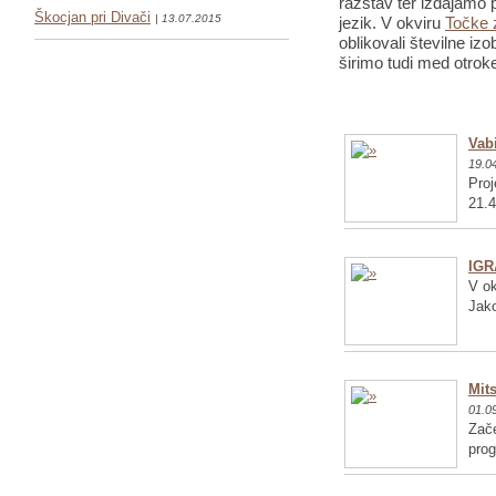
razstav ter izdajamo p
Škocjan pri Divači
| 13.07.2015
jezik. V okviru
Točke 
oblikovali številne iz
širimo tudi med otrok
Vabi
19.0
Proj
21.4
IGR
V ok
Jako
Mits
01.0
Zače
pro