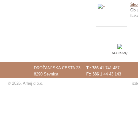
Ško
Ob u
tlak
SL18622Q
DROŽANJSKA CESTA 23
T::
386
41 741 487
8290 Sevnica
F:: 386
1 44 43 143
© 2026, Arhej d.o.o.
izd