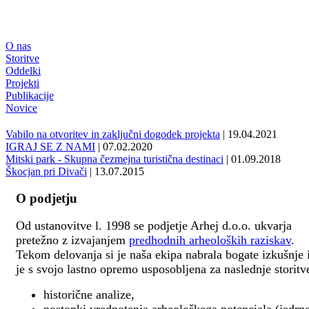
O nas
Storitve
Oddelki
Projekti
Publikacije
Novice
Vabilo na otvoritev in zaključni dogodek projekta
| 19.04.2021
IGRAJ SE Z NAMI
| 07.02.2020
Mitski park - Skupna čezmejna turistična destinaci
| 01.09.2018
Škocjan pri Divači
| 13.07.2015
O podjetju
Od ustanovitve l. 1998 se podjetje Arhej d.o.o. ukvarja
pretežno z izvajanjem
predhodnih arheoloških raziskav
.
Tekom delovanja si je naša ekipa nabrala bogate izkušnje 
je s svojo lastno opremo usposobljena za naslednje storitv
historične analize,