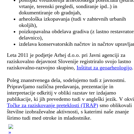
postopki vrednotenja arheološkega potenciala (jedrn
vrtanje, terenski pregledi, sondiranje ipd..) in
dokumentiranje ob gradnjah,
arheološka izkopavanja (tudi v zahtevnih urbanih
okoljih),
poizkopavalna obdelava gradiva (z lastno restavrato
delavnico),
izdelava konservatorskih načrtov in načrtov upravlja
Leta 2011 je podjetje Arhej d.o.o. pri Javni agenciji za
raziskovalno dejavnost Slovenije registriralo svojo lastno
raziskovalno-razvojno skupino,
Inštitut za geoarheologijo
.
Poleg znanstvenega dela, sodelujemo tudi z javnostmi.
Pripravljamo različna predavanja, prezentacije in
interpretacije odkritij v obliki razstav ter izdajamo
publikacije, ki jih prevedemo tudi v angleški jezik. V okv
Točke za raziskovanje preteklosti (TRAP)
smo oblikovali
številne izobraževalne aktivnosti, s katerimi naše znanje
širimo tudi med otroke in mladostnike.