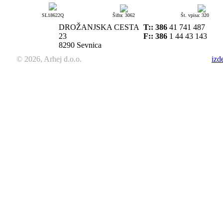
SL18622Q
Šifra: 3062
Št. vpisa: 320
DROŽANJSKA CESTA
T::
386
41 741 487
23
F:: 386
1 44 43 143
8290 Sevnica
© 2026, Arhej d.o.o.
izd