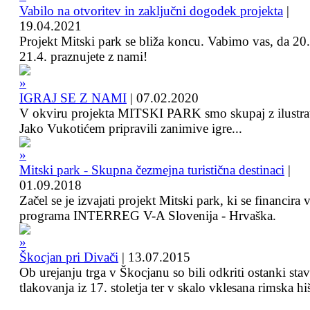
Vabilo na otvoritev in zaključni dogodek projekta
|
19.04.2021
Projekt Mitski park se bliža koncu. Vabimo vas, da 20.
21.4. praznujete z nami!
IGRAJ SE Z NAMI
|
07.02.2020
V okviru projekta MITSKI PARK smo skupaj z ilustra
Jako Vukotićem pripravili zanimive igre...
Mitski park - Skupna čezmejna turistična destinaci
|
01.09.2018
Začel se je izvajati projekt Mitski park, ki se financira 
programa INTERREG V-A Slovenija - Hrvaška.
Škocjan pri Divači
|
13.07.2015
Ob urejanju trga v Škocjanu so bili odkriti ostanki sta
tlakovanja iz 17. stoletja ter v skalo vklesana rimska hi