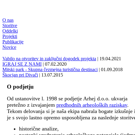
O nas
Storitve
Oddelki
Projekti
Publikacije
Novice
Vabilo na otvoritev in zaključni dogodek projekta
| 19.04.2021
IGRAJ SE Z NAMI
| 07.02.2020
Mitski park - Skupna čezmejna turistična destinaci
| 01.09.2018
Škocjan pri Divači
| 13.07.2015
O podjetju
Od ustanovitve l. 1998 se podjetje Arhej d.o.o. ukvarja
pretežno z izvajanjem
predhodnih arheoloških raziskav
.
Tekom delovanja si je naša ekipa nabrala bogate izkušnje 
je s svojo lastno opremo usposobljena za naslednje storitv
historične analize,