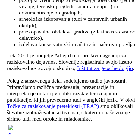
postopki vrednotenja arheološkega potenciala (jedrn
vrtanje, terenski pregledi, sondiranje ipd..) in
dokumentiranje ob gradnjah,
arheološka izkopavanja (tudi v zahtevnih urbanih
okoljih),
poizkopavalna obdelava gradiva (z lastno restavrato
delavnico),
izdelava konservatorskih načrtov in načrtov upravlja
Leta 2011 je podjetje Arhej d.o.o. pri Javni agenciji za
raziskovalno dejavnost Slovenije registriralo svojo lastno
raziskovalno-razvojno skupino,
Inštitut za geoarheologijo
.
Poleg znanstvenega dela, sodelujemo tudi z javnostmi.
Pripravljamo različna predavanja, prezentacije in
interpretacije odkritij v obliki razstav ter izdajamo
publikacije, ki jih prevedemo tudi v angleški jezik. V okv
Točke za raziskovanje preteklosti (TRAP)
smo oblikovali
številne izobraževalne aktivnosti, s katerimi naše znanje
širimo tudi med otroke in mladostnike.