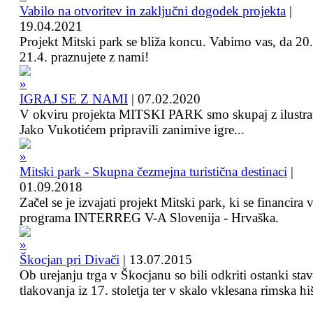
Vabilo na otvoritev in zaključni dogodek projekta
|
19.04.2021
Projekt Mitski park se bliža koncu. Vabimo vas, da 20.
21.4. praznujete z nami!
IGRAJ SE Z NAMI
|
07.02.2020
V okviru projekta MITSKI PARK smo skupaj z ilustra
Jako Vukotićem pripravili zanimive igre...
Mitski park - Skupna čezmejna turistična destinaci
|
01.09.2018
Začel se je izvajati projekt Mitski park, ki se financira 
programa INTERREG V-A Slovenija - Hrvaška.
Škocjan pri Divači
|
13.07.2015
Ob urejanju trga v Škocjanu so bili odkriti ostanki sta
tlakovanja iz 17. stoletja ter v skalo vklesana rimska hi