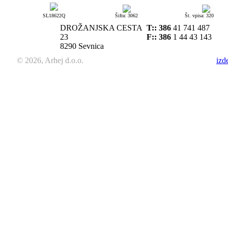
SL18622Q
Šifra: 3062
Št. vpisa: 320
DROŽANJSKA CESTA
T::
386
41 741 487
23
F:: 386
1 44 43 143
8290 Sevnica
© 2026, Arhej d.o.o.
izd