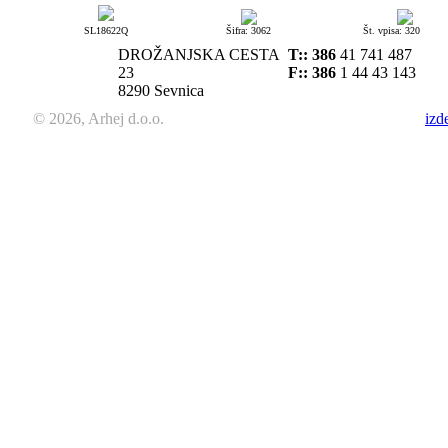
SL18622Q
Šifra: 3062
Št. vpisa: 320
DROŽANJSKA CESTA
T::
386
41 741 487
23
F:: 386
1 44 43 143
8290 Sevnica
© 2026, Arhej d.o.o.
izd