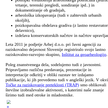
postopki vrednotenja arheološkega potenciala (jedrn
vrtanje, terenski pregledi, sondiranje ipd..) in
dokumentiranje ob gradnjah,
arheološka izkopavanja (tudi v zahtevnih urbanih
okoljih),
poizkopavalna obdelava gradiva (z lastno restavrato
delavnico),
izdelava konservatorskih načrtov in načrtov upravlja
Leta 2011 je podjetje Arhej d.o.o. pri Javni agenciji za
raziskovalno dejavnost Slovenije registriralo svojo lastno
raziskovalno-razvojno skupino,
Inštitut za geoarheologijo
.
Poleg znanstvenega dela, sodelujemo tudi z javnostmi.
Pripravljamo različna predavanja, prezentacije in
interpretacije odkritij v obliki razstav ter izdajamo
publikacije, ki jih prevedemo tudi v angleški jezik. V okv
Točke za raziskovanje preteklosti (TRAP)
smo oblikovali
številne izobraževalne aktivnosti, s katerimi naše znanje
širimo tudi med otroke in mladostnike.