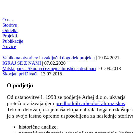
O nas
Storitve
Oddelki
Projekti
Publikacije
Novice
Vabilo na otvoritev in zaključni dogodek projekta
| 19.04.2021
IGRAJ SE Z NAMI
| 07.02.2020
Mitski park - Skupna čezmejna turistična destinaci
| 01.09.2018
Škocjan pri Divači
| 13.07.2015
O podjetju
Od ustanovitve l. 1998 se podjetje Arhej d.o.o. ukvarja
pretežno z izvajanjem
predhodnih arheoloških raziskav
.
Tekom delovanja si je naša ekipa nabrala bogate izkušnje 
je s svojo lastno opremo usposobljena za naslednje storitv
historične analize,