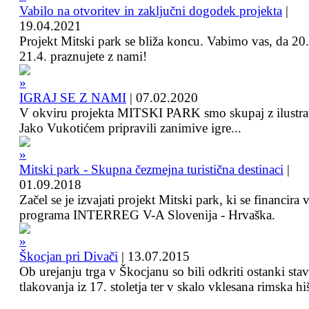
Vabilo na otvoritev in zaključni dogodek projekta
|
19.04.2021
Projekt Mitski park se bliža koncu. Vabimo vas, da 20.
21.4. praznujete z nami!
IGRAJ SE Z NAMI
|
07.02.2020
V okviru projekta MITSKI PARK smo skupaj z ilustra
Jako Vukotićem pripravili zanimive igre...
Mitski park - Skupna čezmejna turistična destinaci
|
01.09.2018
Začel se je izvajati projekt Mitski park, ki se financira 
programa INTERREG V-A Slovenija - Hrvaška.
Škocjan pri Divači
|
13.07.2015
Ob urejanju trga v Škocjanu so bili odkriti ostanki sta
tlakovanja iz 17. stoletja ter v skalo vklesana rimska hi