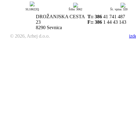
SL18622Q
Šifra: 3062
Št. vpisa: 320
DROŽANJSKA CESTA
T::
386
41 741 487
23
F:: 386
1 44 43 143
8290 Sevnica
© 2026, Arhej d.o.o.
izd