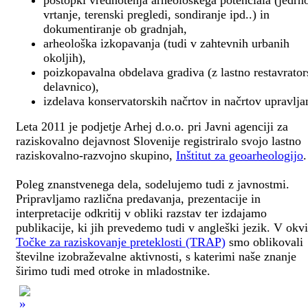
postopki vrednotenja arheološkega potenciala (jedrn
vrtanje, terenski pregledi, sondiranje ipd..) in
dokumentiranje ob gradnjah,
arheološka izkopavanja (tudi v zahtevnih urbanih
okoljih),
poizkopavalna obdelava gradiva (z lastno restavrato
delavnico),
izdelava konservatorskih načrtov in načrtov upravlja
Leta 2011 je podjetje Arhej d.o.o. pri Javni agenciji za
raziskovalno dejavnost Slovenije registriralo svojo lastno
raziskovalno-razvojno skupino,
Inštitut za geoarheologijo
.
Poleg znanstvenega dela, sodelujemo tudi z javnostmi.
Pripravljamo različna predavanja, prezentacije in
interpretacije odkritij v obliki razstav ter izdajamo
publikacije, ki jih prevedemo tudi v angleški jezik. V okv
Točke za raziskovanje preteklosti (TRAP)
smo oblikovali
številne izobraževalne aktivnosti, s katerimi naše znanje
širimo tudi med otroke in mladostnike.