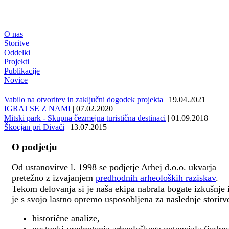
O nas
Storitve
Oddelki
Projekti
Publikacije
Novice
Vabilo na otvoritev in zaključni dogodek projekta
| 19.04.2021
IGRAJ SE Z NAMI
| 07.02.2020
Mitski park - Skupna čezmejna turistična destinaci
| 01.09.2018
Škocjan pri Divači
| 13.07.2015
O podjetju
Od ustanovitve l. 1998 se podjetje Arhej d.o.o. ukvarja
pretežno z izvajanjem
predhodnih arheoloških raziskav
.
Tekom delovanja si je naša ekipa nabrala bogate izkušnje 
je s svojo lastno opremo usposobljena za naslednje storitv
historične analize,