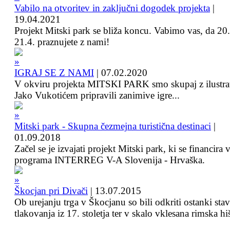
Vabilo na otvoritev in zaključni dogodek projekta
|
19.04.2021
Projekt Mitski park se bliža koncu. Vabimo vas, da 20.
21.4. praznujete z nami!
IGRAJ SE Z NAMI
|
07.02.2020
V okviru projekta MITSKI PARK smo skupaj z ilustra
Jako Vukotićem pripravili zanimive igre...
Mitski park - Skupna čezmejna turistična destinaci
|
01.09.2018
Začel se je izvajati projekt Mitski park, ki se financira 
programa INTERREG V-A Slovenija - Hrvaška.
Škocjan pri Divači
|
13.07.2015
Ob urejanju trga v Škocjanu so bili odkriti ostanki sta
tlakovanja iz 17. stoletja ter v skalo vklesana rimska hi