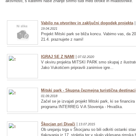
aktivnosti, s katerimi naše znanje širimo tudi med otroke in mladostnike.
Vabilo na otvoritev in zaključni dogodek projekta
|
19.04.2021
Projekt Mitski park se bliža koncu. Vabimo vas, da 20
21.4. praznujete z nami!
IGRAJ SE Z NAMI
|
07.02.2020
V okviru projekta MITSKI PARK smo skupaj z ilustrat
Jako Vukotićem pripravili zanimive igre...
Mitski park - Skupna čezmejna turistična destinaci
01.09.2018
Začel se je izvajati projekt Mitski park, ki se financira
programa INTERREG V-A Slovenija - Hrvaška.
Škocjan pri Divači
|
13.07.2015
Ob urejanju trga v Škocjanu so bili odkriti ostanki sta
tlakovanja iz 17. stoletja ter v skalo vklesana rimska 