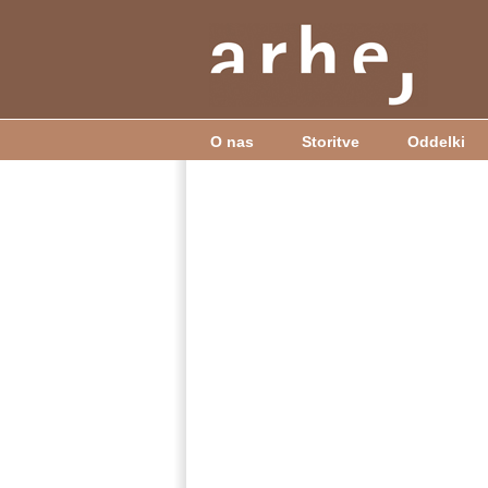
O nas
Storitve
Oddelki