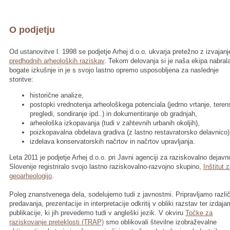
O podjetju
Od ustanovitve l. 1998 se podjetje Arhej d.o.o. ukvarja pretežno z izvajan
predhodnih arheoloških raziskav
. Tekom delovanja si je naša ekipa nabral
bogate izkušnje in je s svojo lastno opremo usposobljena za naslednje
storitve:
historične analize,
postopki vrednotenja arheološkega potenciala (jedrno vrtanje, teren
pregledi, sondiranje ipd..) in dokumentiranje ob gradnjah,
arheološka izkopavanja (tudi v zahtevnih urbanih okoljih),
poizkopavalna obdelava gradiva (z lastno restavratorsko delavnico)
izdelava konservatorskih načrtov in načrtov upravljanja.
Leta 2011 je podjetje Arhej d.o.o. pri Javni agenciji za raziskovalno dejavn
Slovenije registriralo svojo lastno raziskovalno-razvojno skupino,
Inštitut 
geoarheologijo
.
Poleg znanstvenega dela, sodelujemo tudi z javnostmi. Pripravljamo razli
predavanja, prezentacije in interpretacije odkritij v obliki razstav ter izdaj
publikacije, ki jih prevedemo tudi v angleški jezik. V okviru
Točke za
raziskovanje preteklosti (TRAP)
smo oblikovali številne izobraževalne