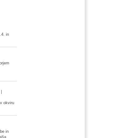
.4. in
orjem
|
 v okviru
vbe in
hiša.