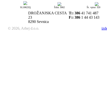
SL18622Q
Šifra: 3062
Št. vpisa: 320
DROŽANJSKA CESTA
T::
386
41 741 487
23
F:: 386
1 44 43 143
8290 Sevnica
© 2026, Arhej d.o.o.
izd