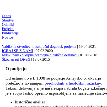
O nas
Storitve
Oddelki
Projekti
Publikacije
Novice
Vabilo na otvoritev in zaključni dogodek projekta
| 19.04.2021
IGRAJ SE Z NAMI
| 07.02.2020
Mitski park - Skupna čezmejna turistična destinaci
| 01.09.2018
Škocjan pri Divači
| 13.07.2015
O podjetju
Od ustanovitve l. 1998 se podjetje Arhej d.o.o. ukvarja
pretežno z izvajanjem
predhodnih arheoloških raziskav
.
Tekom delovanja si je naša ekipa nabrala bogate izkušnje 
je s svojo lastno opremo usposobljena za naslednje storitv
historične analize,