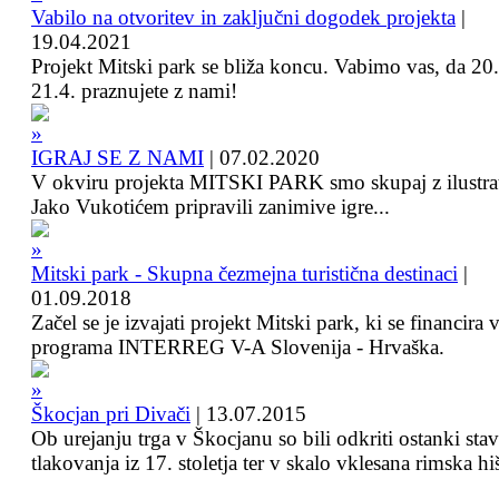
Vabilo na otvoritev in zaključni dogodek projekta
|
19.04.2021
Projekt Mitski park se bliža koncu. Vabimo vas, da 20.
21.4. praznujete z nami!
IGRAJ SE Z NAMI
|
07.02.2020
V okviru projekta MITSKI PARK smo skupaj z ilustra
Jako Vukotićem pripravili zanimive igre...
Mitski park - Skupna čezmejna turistična destinaci
|
01.09.2018
Začel se je izvajati projekt Mitski park, ki se financira 
programa INTERREG V-A Slovenija - Hrvaška.
Škocjan pri Divači
|
13.07.2015
Ob urejanju trga v Škocjanu so bili odkriti ostanki sta
tlakovanja iz 17. stoletja ter v skalo vklesana rimska hi