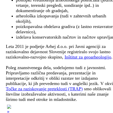
postopki vrednotenja arheološkega potenciala (jedrn
vrtanje, terenski pregledi, sondiranje ipd..) in
dokumentiranje ob gradnjah,
arheološka izkopavanja (tudi v zahtevnih urbanih
okoljih),
poizkopavalna obdelava gradiva (z lastno restavrato
delavnico),
izdelava konservatorskih načrtov in načrtov upravlja
Leta 2011 je podjetje Arhej d.o.o. pri Javni agenciji za
raziskovalno dejavnost Slovenije registriralo svojo lastno
raziskovalno-razvojno skupino,
Inštitut za geoarheologijo
.
Poleg znanstvenega dela, sodelujemo tudi z javnostmi.
Pripravljamo različna predavanja, prezentacije in
interpretacije odkritij v obliki razstav ter izdajamo
publikacije, ki jih prevedemo tudi v angleški jezik. V okv
Točke za raziskovanje preteklosti (TRAP)
smo oblikovali
številne izobraževalne aktivnosti, s katerimi naše znanje
širimo tudi med otroke in mladostnike.