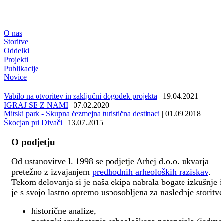
O nas
Storitve
Oddelki
Projekti
Publikacije
Novice
Vabilo na otvoritev in zaključni dogodek projekta
| 19.04.2021
IGRAJ SE Z NAMI
| 07.02.2020
Mitski park - Skupna čezmejna turistična destinaci
| 01.09.2018
Škocjan pri Divači
| 13.07.2015
O podjetju
Od ustanovitve l. 1998 se podjetje Arhej d.o.o. ukvarja
pretežno z izvajanjem
predhodnih arheoloških raziskav
.
Tekom delovanja si je naša ekipa nabrala bogate izkušnje 
je s svojo lastno opremo usposobljena za naslednje storitv
historične analize,