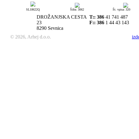
SL18622Q
Šifra: 3062
Št. vpisa: 320
DROŽANJSKA CESTA
T::
386
41 741 487
23
F:: 386
1 44 43 143
8290 Sevnica
© 2026, Arhej d.o.o.
izd