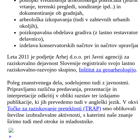
postopki vrednotenja arheološkega potenciala (jedrn
vrtanje, terenski pregledi, sondiranje ipd..) in
dokumentiranje ob gradnjah,
arheološka izkopavanja (tudi v zahtevnih urbanih
okoljih),
poizkopavalna obdelava gradiva (z lastno restavrato
delavnico),
izdelava konservatorskih načrtov in načrtov upravlja
Leta 2011 je podjetje Arhej d.o.o. pri Javni agenciji za
raziskovalno dejavnost Slovenije registriralo svojo lastno
raziskovalno-razvojno skupino,
Inštitut za geoarheologijo
.
Poleg znanstvenega dela, sodelujemo tudi z javnostmi.
Pripravljamo različna predavanja, prezentacije in
interpretacije odkritij v obliki razstav ter izdajamo
publikacije, ki jih prevedemo tudi v angleški jezik. V okv
Točke za raziskovanje preteklosti (TRAP)
smo oblikovali
številne izobraževalne aktivnosti, s katerimi naše znanje
širimo tudi med otroke in mladostnike.