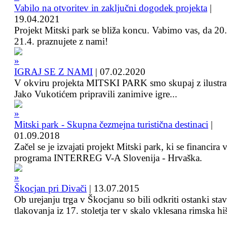
Vabilo na otvoritev in zaključni dogodek projekta
|
19.04.2021
Projekt Mitski park se bliža koncu. Vabimo vas, da 20.
21.4. praznujete z nami!
IGRAJ SE Z NAMI
|
07.02.2020
V okviru projekta MITSKI PARK smo skupaj z ilustra
Jako Vukotićem pripravili zanimive igre...
Mitski park - Skupna čezmejna turistična destinaci
|
01.09.2018
Začel se je izvajati projekt Mitski park, ki se financira 
programa INTERREG V-A Slovenija - Hrvaška.
Škocjan pri Divači
|
13.07.2015
Ob urejanju trga v Škocjanu so bili odkriti ostanki sta
tlakovanja iz 17. stoletja ter v skalo vklesana rimska hi