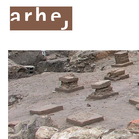
O nas
Storitve
Oddelki
Projekti
Publik