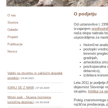
O podjetju
O nas
Storitve
Od ustanovitve l. 1998
izvajanjem
predhodnih
Oddelki
naša ekipa nabrala bo
Projekti
usposobljena za nasle
Publikacije
historične anali
postopki vredno
Novice
terenski pregled
gradnjah,
arheološka izko
poizkopavalna o
delavnico),
Vabilo na otvoritev in zaključni dogodek
izdelava konser
projekta
| 19.04.2021
Leta 2011 je podjetje 
dejavnost Slovenije re
IGRAJ SE Z NAMI
| 07.02.2020
skupino,
Inštitut za g
Mitski park - Skupna čezmejna
Poleg znanstvenega de
turistična destinaci
| 01.09.2018
različna predavanja, pr