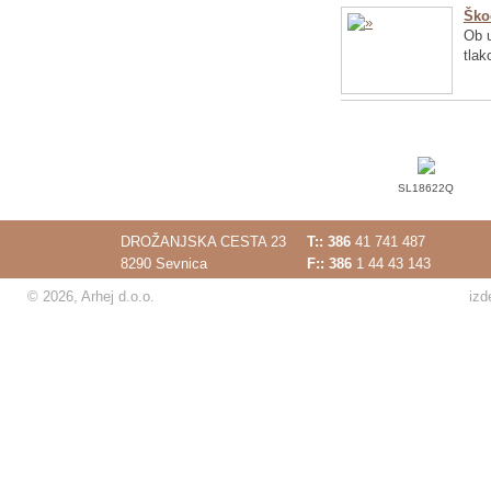
Ško
Ob u
tlak
SL18622Q
DROŽANJSKA CESTA 23
T::
386
41 741 487
8290 Sevnica
F:: 386
1 44 43 143
© 2026, Arhej d.o.o.
izd