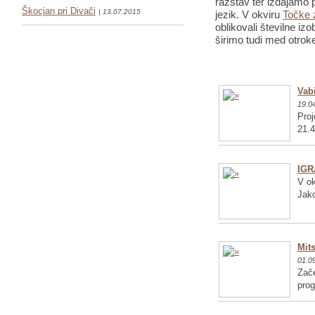
razstav ter izdajamo p
Škocjan pri Divači
| 13.07.2015
jezik. V okviru
Točke 
oblikovali številne iz
širimo tudi med otrok
Vabi
19.0
Proj
21.4
IGR
V ok
Jako
Mits
01.0
Zače
pro