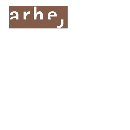
O nas
Storitve
Oddelki
Projekti
Publik