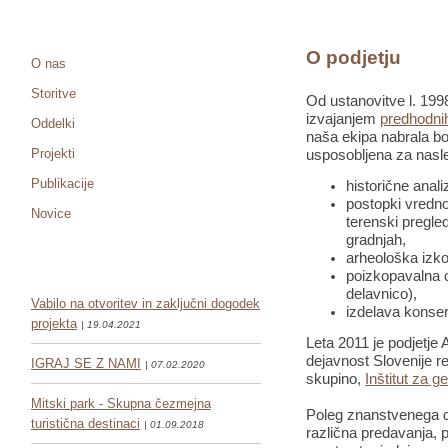
O podjetju
O nas
Storitve
Od ustanovitve l. 1998
izvajanjem
predhodnih
Oddelki
naša ekipa nabrala bo
Projekti
usposobljena za nasle
Publikacije
historične anali
postopki vredno
Novice
terenski pregled
gradnjah,
arheološka izko
poizkopavalna o
delavnico),
Vabilo na otvoritev in zaključni dogodek
izdelava konser
projekta
| 19.04.2021
Leta 2011 je podjetje 
dejavnost Slovenije re
IGRAJ SE Z NAMI
| 07.02.2020
skupino,
Inštitut za g
Mitski park - Skupna čezmejna
Poleg znanstvenega de
turistična destinaci
| 01.09.2018
različna predavanja, pr