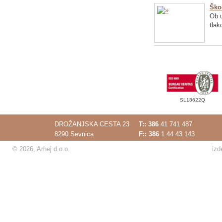
Ško
Ob u
tlak
SL18622Q
DROŽANJSKA CESTA 23
T::
386
41 741 487
8290 Sevnica
F:: 386
1 44 43 143
© 2026, Arhej d.o.o.
izd