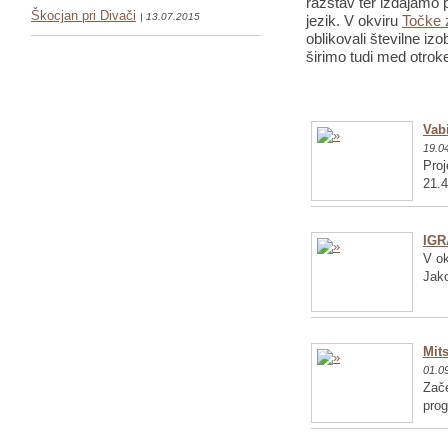
razstav ter izdajamo p
Škocjan pri Divači
| 13.07.2015
jezik. V okviru
Točke 
oblikovali številne iz
širimo tudi med otrok
Vabi
19.0
Proj
21.4
IGR
V ok
Jako
Mits
01.0
Zače
pro