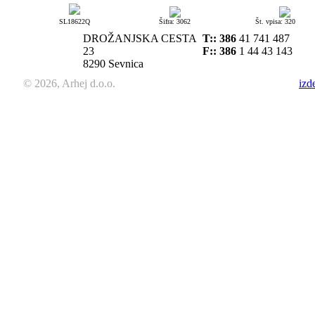
SL18622Q
Šifra: 3062
Št. vpisa: 320
DROŽANJSKA CESTA
T::
386
41 741 487
23
F:: 386
1 44 43 143
8290 Sevnica
© 2026, Arhej d.o.o.
izd