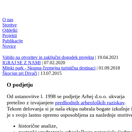
O nas
Storitve
Oddelki
Projekti
Publikacije
Novice
Vabilo na otvoritev in zaključni dogodek projekta
| 19.04.2021
IGRAJ SE Z NAMI
| 07.02.2020
Mitski park - Skupna čezmejna turistična destinaci
| 01.09.2018
Škocjan pri Divači
| 13.07.2015
O podjetju
Od ustanovitve l. 1998 se podjetje Arhej d.o.o. ukvarja
pretežno z izvajanjem
predhodnih arheoloških raziskav
.
Tekom delovanja si je naša ekipa nabrala bogate izkušnje 
je s svojo lastno opremo usposobljena za naslednje storitv
historične analize,