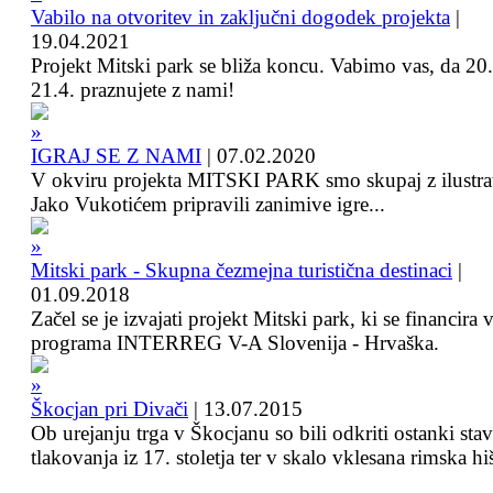
Vabilo na otvoritev in zaključni dogodek projekta
|
19.04.2021
Projekt Mitski park se bliža koncu. Vabimo vas, da 20.
21.4. praznujete z nami!
IGRAJ SE Z NAMI
|
07.02.2020
V okviru projekta MITSKI PARK smo skupaj z ilustra
Jako Vukotićem pripravili zanimive igre...
Mitski park - Skupna čezmejna turistična destinaci
|
01.09.2018
Začel se je izvajati projekt Mitski park, ki se financira 
programa INTERREG V-A Slovenija - Hrvaška.
Škocjan pri Divači
|
13.07.2015
Ob urejanju trga v Škocjanu so bili odkriti ostanki sta
tlakovanja iz 17. stoletja ter v skalo vklesana rimska hi