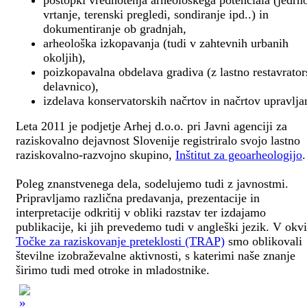
postopki vrednotenja arheološkega potenciala (jedrn
vrtanje, terenski pregledi, sondiranje ipd..) in
dokumentiranje ob gradnjah,
arheološka izkopavanja (tudi v zahtevnih urbanih
okoljih),
poizkopavalna obdelava gradiva (z lastno restavrato
delavnico),
izdelava konservatorskih načrtov in načrtov upravlja
Leta 2011 je podjetje Arhej d.o.o. pri Javni agenciji za
raziskovalno dejavnost Slovenije registriralo svojo lastno
raziskovalno-razvojno skupino,
Inštitut za geoarheologijo
.
Poleg znanstvenega dela, sodelujemo tudi z javnostmi.
Pripravljamo različna predavanja, prezentacije in
interpretacije odkritij v obliki razstav ter izdajamo
publikacije, ki jih prevedemo tudi v angleški jezik. V okv
Točke za raziskovanje preteklosti (TRAP)
smo oblikovali
številne izobraževalne aktivnosti, s katerimi naše znanje
širimo tudi med otroke in mladostnike.