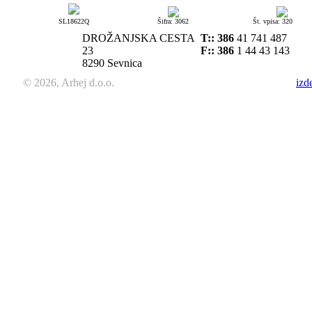
SL18622Q
Šifra: 3062
Št. vpisa: 320
DROŽANJSKA CESTA
T::
386
41 741 487
23
F:: 386
1 44 43 143
8290 Sevnica
© 2026, Arhej d.o.o.
izd