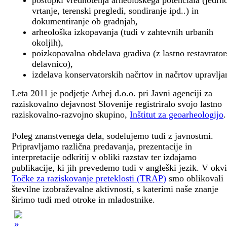
postopki vrednotenja arheološkega potenciala (jedrn
vrtanje, terenski pregledi, sondiranje ipd..) in
dokumentiranje ob gradnjah,
arheološka izkopavanja (tudi v zahtevnih urbanih
okoljih),
poizkopavalna obdelava gradiva (z lastno restavrato
delavnico),
izdelava konservatorskih načrtov in načrtov upravlja
Leta 2011 je podjetje Arhej d.o.o. pri Javni agenciji za
raziskovalno dejavnost Slovenije registriralo svojo lastno
raziskovalno-razvojno skupino,
Inštitut za geoarheologijo
.
Poleg znanstvenega dela, sodelujemo tudi z javnostmi.
Pripravljamo različna predavanja, prezentacije in
interpretacije odkritij v obliki razstav ter izdajamo
publikacije, ki jih prevedemo tudi v angleški jezik. V okv
Točke za raziskovanje preteklosti (TRAP)
smo oblikovali
številne izobraževalne aktivnosti, s katerimi naše znanje
širimo tudi med otroke in mladostnike.