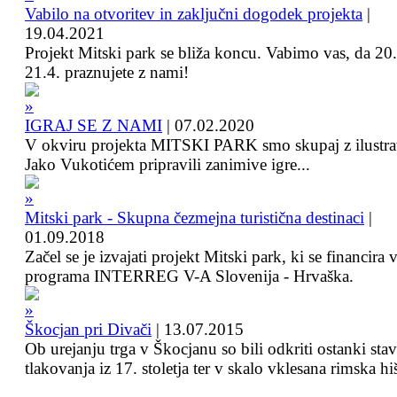
Vabilo na otvoritev in zaključni dogodek projekta
|
19.04.2021
Projekt Mitski park se bliža koncu. Vabimo vas, da 20.
21.4. praznujete z nami!
IGRAJ SE Z NAMI
|
07.02.2020
V okviru projekta MITSKI PARK smo skupaj z ilustra
Jako Vukotićem pripravili zanimive igre...
Mitski park - Skupna čezmejna turistična destinaci
|
01.09.2018
Začel se je izvajati projekt Mitski park, ki se financira 
programa INTERREG V-A Slovenija - Hrvaška.
Škocjan pri Divači
|
13.07.2015
Ob urejanju trga v Škocjanu so bili odkriti ostanki sta
tlakovanja iz 17. stoletja ter v skalo vklesana rimska hi