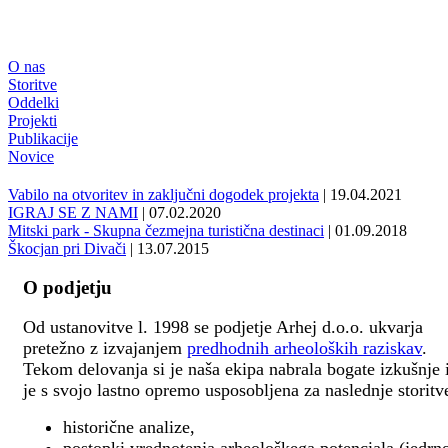
O nas
Storitve
Oddelki
Projekti
Publikacije
Novice
Vabilo na otvoritev in zaključni dogodek projekta
| 19.04.2021
IGRAJ SE Z NAMI
| 07.02.2020
Mitski park - Skupna čezmejna turistična destinaci
| 01.09.2018
Škocjan pri Divači
| 13.07.2015
O podjetju
Od ustanovitve l. 1998 se podjetje Arhej d.o.o. ukvarja
pretežno z izvajanjem
predhodnih arheoloških raziskav
.
Tekom delovanja si je naša ekipa nabrala bogate izkušnje 
je s svojo lastno opremo usposobljena za naslednje storitv
historične analize,