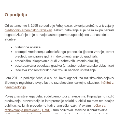
O podjetju
Od ustanovitve l. 1998 se podjetje Arhej d.o.o. ukvarja pretežno z izvajan
predhodnih arheoloških raziskav
. Tekom delovanja si je naša ekipa nabral
bogate izkušnje in je s svojo lastno opremo usposobljena za naslednje
storitve:
historične analize,
postopki vrednotenja arheološkega potenciala (jedrno vrtanje, teren
pregledi, sondiranje ipd..) in dokumentiranje ob gradnjah,
arheološka izkopavanja (tudi v zahtevnih urbanih okoljih),
poizkopavalna obdelava gradiva (z lastno restavratorsko delavnico)
izdelava konservatorskih načrtov in načrtov upravljanja.
Leta 2011 je podjetje Arhej d.o.o. pri Javni agenciji za raziskovalno dejavn
Slovenije registriralo svojo lastno raziskovalno-razvojno skupino,
Inštitut 
geoarheologijo
.
Poleg znanstvenega dela, sodelujemo tudi z javnostmi. Pripravljamo razli
predavanja, prezentacije in interpretacije odkritij v obliki razstav ter izdaj
publikacije, ki jih prevedemo tudi v angleški jezik. V okviru
Točke za
raziskovanje preteklosti (TRAP)
smo oblikovali številne izobraževalne