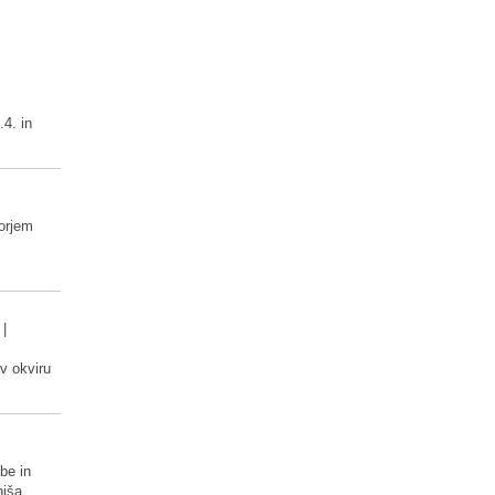
.4. in
orjem
|
 v okviru
vbe in
hiša.