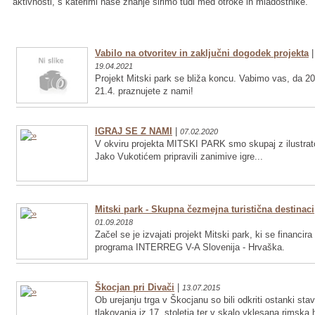
aktivnosti, s katerimi naše znanje širimo tudi med otroke in mladostnike.
Vabilo na otvoritev in zaključni dogodek projekta
|
19.04.2021
Projekt Mitski park se bliža koncu. Vabimo vas, da 20
21.4. praznujete z nami!
IGRAJ SE Z NAMI
|
07.02.2020
V okviru projekta MITSKI PARK smo skupaj z ilustrat
Jako Vukotićem pripravili zanimive igre...
Mitski park - Skupna čezmejna turistična destinaci
01.09.2018
Začel se je izvajati projekt Mitski park, ki se financira
programa INTERREG V-A Slovenija - Hrvaška.
Škocjan pri Divači
|
13.07.2015
Ob urejanju trga v Škocjanu so bili odkriti ostanki sta
tlakovanja iz 17. stoletja ter v skalo vklesana rimska 