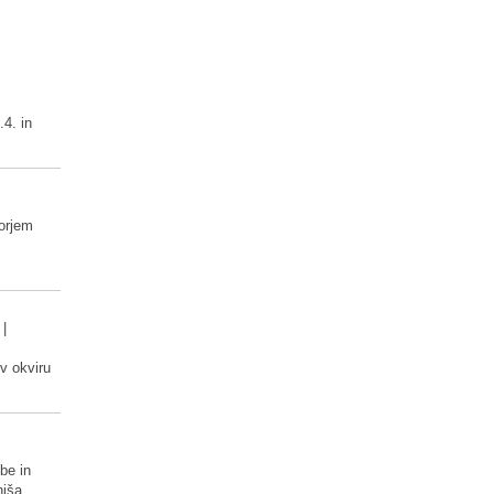
.4. in
orjem
|
 v okviru
vbe in
hiša.