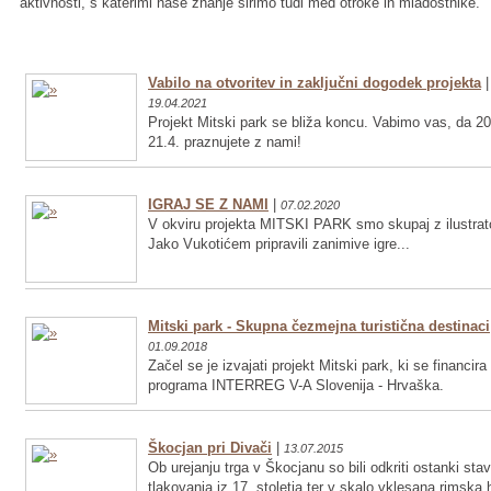
aktivnosti, s katerimi naše znanje širimo tudi med otroke in mladostnike.
Vabilo na otvoritev in zaključni dogodek projekta
|
19.04.2021
Projekt Mitski park se bliža koncu. Vabimo vas, da 20
21.4. praznujete z nami!
IGRAJ SE Z NAMI
|
07.02.2020
V okviru projekta MITSKI PARK smo skupaj z ilustrat
Jako Vukotićem pripravili zanimive igre...
Mitski park - Skupna čezmejna turistična destinaci
01.09.2018
Začel se je izvajati projekt Mitski park, ki se financira
programa INTERREG V-A Slovenija - Hrvaška.
Škocjan pri Divači
|
13.07.2015
Ob urejanju trga v Škocjanu so bili odkriti ostanki sta
tlakovanja iz 17. stoletja ter v skalo vklesana rimska 