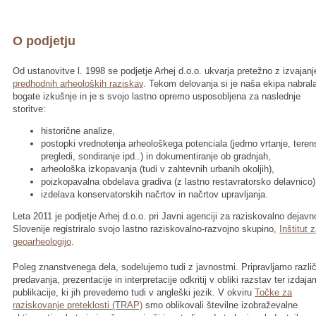
O podjetju
Od ustanovitve l. 1998 se podjetje Arhej d.o.o. ukvarja pretežno z izvajan
predhodnih arheoloških raziskav
. Tekom delovanja si je naša ekipa nabral
bogate izkušnje in je s svojo lastno opremo usposobljena za naslednje
storitve:
historične analize,
postopki vrednotenja arheološkega potenciala (jedrno vrtanje, teren
pregledi, sondiranje ipd..) in dokumentiranje ob gradnjah,
arheološka izkopavanja (tudi v zahtevnih urbanih okoljih),
poizkopavalna obdelava gradiva (z lastno restavratorsko delavnico)
izdelava konservatorskih načrtov in načrtov upravljanja.
Leta 2011 je podjetje Arhej d.o.o. pri Javni agenciji za raziskovalno dejavn
Slovenije registriralo svojo lastno raziskovalno-razvojno skupino,
Inštitut 
geoarheologijo
.
Poleg znanstvenega dela, sodelujemo tudi z javnostmi. Pripravljamo razli
predavanja, prezentacije in interpretacije odkritij v obliki razstav ter izdaj
publikacije, ki jih prevedemo tudi v angleški jezik. V okviru
Točke za
raziskovanje preteklosti (TRAP)
smo oblikovali številne izobraževalne