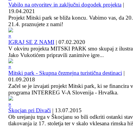
Vabilo na otvoritev in zaključni dogodek projekta
|
19.04.2021
Projekt Mitski park se bliža koncu. Vabimo vas, da 20.
21.4. praznujete z nami!
IGRAJ SE Z NAMI
|
07.02.2020
V okviru projekta MITSKI PARK smo skupaj z ilustra
Jako Vukotićem pripravili zanimive igre...
Mitski park - Skupna čezmejna turistična destinaci
|
01.09.2018
Začel se je izvajati projekt Mitski park, ki se financira 
programa INTERREG V-A Slovenija - Hrvaška.
Škocjan pri Divači
|
13.07.2015
Ob urejanju trga v Škocjanu so bili odkriti ostanki sta
tlakovanja iz 17. stoletja ter v skalo vklesana rimska hi