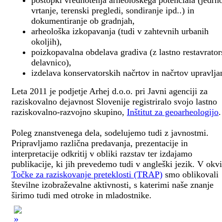
postopki vrednotenja arheološkega potenciala (jedrn
vrtanje, terenski pregledi, sondiranje ipd..) in
dokumentiranje ob gradnjah,
arheološka izkopavanja (tudi v zahtevnih urbanih
okoljih),
poizkopavalna obdelava gradiva (z lastno restavrato
delavnico),
izdelava konservatorskih načrtov in načrtov upravlja
Leta 2011 je podjetje Arhej d.o.o. pri Javni agenciji za
raziskovalno dejavnost Slovenije registriralo svojo lastno
raziskovalno-razvojno skupino,
Inštitut za geoarheologijo
.
Poleg znanstvenega dela, sodelujemo tudi z javnostmi.
Pripravljamo različna predavanja, prezentacije in
interpretacije odkritij v obliki razstav ter izdajamo
publikacije, ki jih prevedemo tudi v angleški jezik. V okv
Točke za raziskovanje preteklosti (TRAP)
smo oblikovali
številne izobraževalne aktivnosti, s katerimi naše znanje
širimo tudi med otroke in mladostnike.