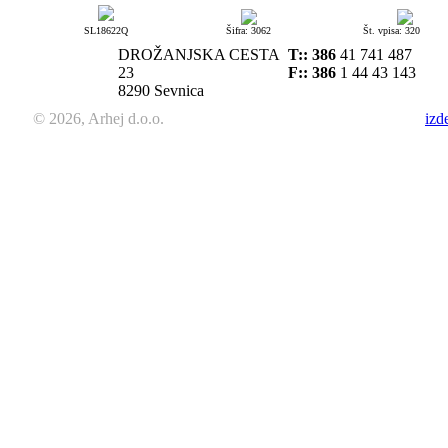
SL18622Q
Šifra: 3062
Št. vpisa: 320
DROŽANJSKA CESTA
T::
386
41 741 487
23
F:: 386
1 44 43 143
8290 Sevnica
© 2026, Arhej d.o.o.
izd