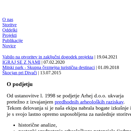
O nas
Storitve
Oddelki
Projekti
Publikacije
Novice
Vabilo na otvoritev in zaključni dogodek projekta
| 19.04.2021
IGRAJ SE Z NAMI
| 07.02.2020
Mitski park - Skupna čezmejna turistična destinaci
| 01.09.2018
Škocjan pri Divači
| 13.07.2015
O podjetju
Od ustanovitve l. 1998 se podjetje Arhej d.o.o. ukvarja
pretežno z izvajanjem
predhodnih arheoloških raziskav
.
Tekom delovanja si je naša ekipa nabrala bogate izkušnje 
je s svojo lastno opremo usposobljena za naslednje storitv
historične analize,