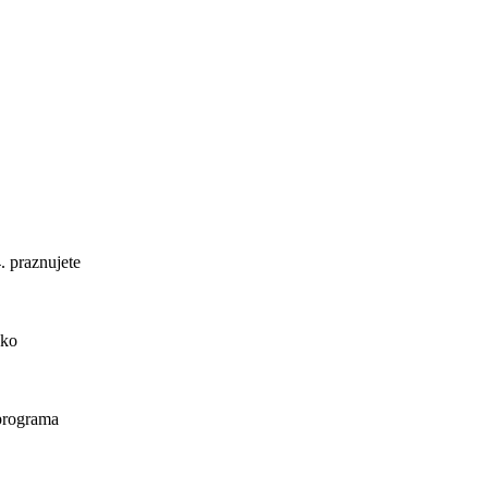
. praznujete
ako
 programa