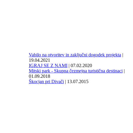
Vabilo na otvoritev in zaključni dogodek projekta
|
19.04.2021
IGRAJ SE Z NAMI
| 07.02.2020
Mitski park - Skupna čezmejna turistična destinaci
|
01.09.2018
Škocjan pri Divači
| 13.07.2015