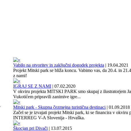
Vabilo na otvoritev in zaključni dogodek projekta
|
19.04.2021
Projekt Mitski park se bliža koncu. Vabimo vas, da 20.4. in 21.4
z nami!
IGRAJ SE Z NAMI
|
07.02.2020
V okviru projekta MITSKI PARK smo skupaj z ilustratorjem J
Vukotićem pripravili zanimive igre...
,
Mitski park - Skupna čezmejna turistična destinaci
|
01.09.2018
Začel se je izvajati projekt Mitski park, ki se financira v okviru
INTERREG V-A Slovenija - Hrvaška.
Škocjan pri Divači
|
13.07.2015