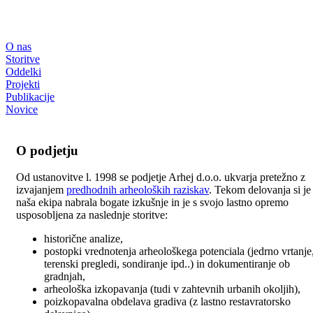
O nas
Storitve
Oddelki
Projekti
Publikacije
Novice
O podjetju
Od ustanovitve l. 1998 se podjetje Arhej d.o.o. ukvarja pretežno z
izvajanjem
predhodnih arheoloških raziskav
. Tekom delovanja si je
naša ekipa nabrala bogate izkušnje in je s svojo lastno opremo
usposobljena za naslednje storitve:
historične analize,
postopki vrednotenja arheološkega potenciala (jedrno vrtanje
terenski pregledi, sondiranje ipd..) in dokumentiranje ob
gradnjah,
arheološka izkopavanja (tudi v zahtevnih urbanih okoljih),
poizkopavalna obdelava gradiva (z lastno restavratorsko