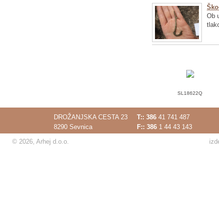
Ško
Ob u
tlak
SL18622Q
DROŽANJSKA CESTA 23
T::
386
41 741 487
8290 Sevnica
F:: 386
1 44 43 143
© 2026, Arhej d.o.o.
izd