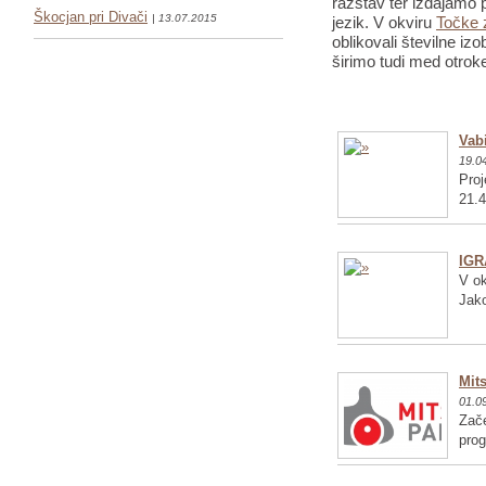
razstav ter izdajamo p
Škocjan pri Divači
| 13.07.2015
jezik. V okviru
Točke 
oblikovali številne iz
širimo tudi med otrok
Vabi
19.0
Proj
21.4
IGR
V ok
Jako
Mits
01.0
Zače
pro