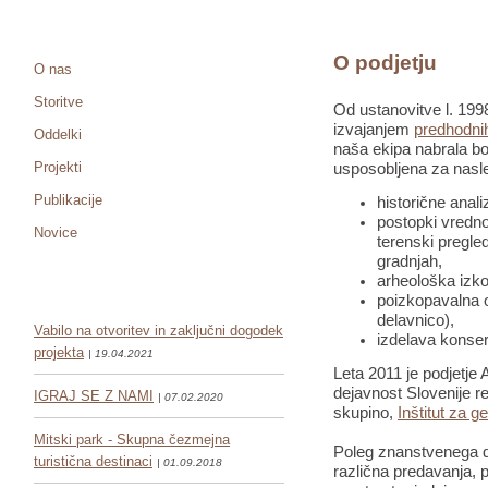
O podjetju
O nas
Storitve
Od ustanovitve l. 1998
izvajanjem
predhodnih
Oddelki
naša ekipa nabrala bo
Projekti
usposobljena za nasle
Publikacije
historične anali
postopki vredno
Novice
terenski pregled
gradnjah,
arheološka izko
poizkopavalna o
delavnico),
Vabilo na otvoritev in zaključni dogodek
izdelava konser
projekta
| 19.04.2021
Leta 2011 je podjetje 
dejavnost Slovenije re
IGRAJ SE Z NAMI
| 07.02.2020
skupino,
Inštitut za g
Mitski park - Skupna čezmejna
Poleg znanstvenega de
turistična destinaci
| 01.09.2018
različna predavanja, pr