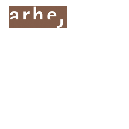
O nas
Storitve
Oddelki
Projekti
Publik