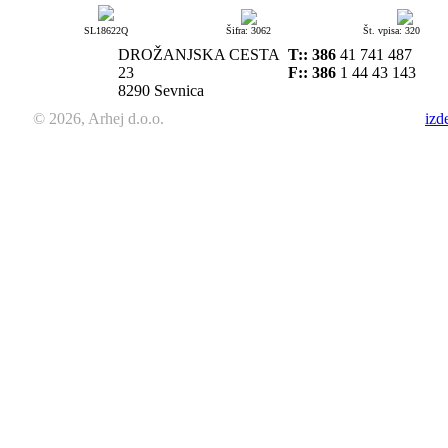
SL18622Q
Šifra: 3062
Št. vpisa: 320
DROŽANJSKA CESTA
T::
386
41 741 487
23
F:: 386
1 44 43 143
8290 Sevnica
© 2026, Arhej d.o.o.
izd