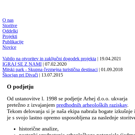
O nas
Storitve
Oddelki
Projekti
Publikacije
Novice
Vabilo na otvoritev in zaključni dogodek projekta
| 19.04.2021
IGRAJ SE Z NAMI
| 07.02.2020
Mitski park - Skupna čezmejna turistična destinaci
| 01.09.2018
Škocjan pri Divači
| 13.07.2015
O podjetju
Od ustanovitve l. 1998 se podjetje Arhej d.o.o. ukvarja
pretežno z izvajanjem
predhodnih arheoloških raziskav
.
Tekom delovanja si je naša ekipa nabrala bogate izkušnje 
je s svojo lastno opremo usposobljena za naslednje storitv
historične analize,