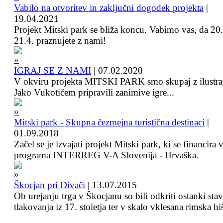
Vabilo na otvoritev in zaključni dogodek projekta
|
19.04.2021
Projekt Mitski park se bliža koncu. Vabimo vas, da 20.
21.4. praznujete z nami!
IGRAJ SE Z NAMI
|
07.02.2020
V okviru projekta MITSKI PARK smo skupaj z ilustra
Jako Vukotićem pripravili zanimive igre...
Mitski park - Skupna čezmejna turistična destinaci
|
01.09.2018
Začel se je izvajati projekt Mitski park, ki se financira 
programa INTERREG V-A Slovenija - Hrvaška.
Škocjan pri Divači
|
13.07.2015
Ob urejanju trga v Škocjanu so bili odkriti ostanki sta
tlakovanja iz 17. stoletja ter v skalo vklesana rimska hi