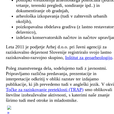
postopki vrednotenja arheološkega potenciala (jedrn
vrtanje, terenski pregledi, sondiranje ipd..) in
dokumentiranje ob gradnjah,
arheološka izkopavanja (tudi v zahtevnih urbanih
okoljih),
poizkopavalna obdelava gradiva (z lastno restavrato
delavnico),
izdelava konservatorskih načrtov in načrtov upravlja
Leta 2011 je podjetje Arhej d.o.o. pri Javni agenciji za
raziskovalno dejavnost Slovenije registriralo svojo lastno
raziskovalno-razvojno skupino,
Inštitut za geoarheologijo
.
Poleg znanstvenega dela, sodelujemo tudi z javnostmi.
Pripravljamo različna predavanja, prezentacije in
interpretacije odkritij v obliki razstav ter izdajamo
publikacije, ki jih prevedemo tudi v angleški jezik. V okv
Točke za raziskovanje preteklosti (TRAP)
smo oblikovali
številne izobraževalne aktivnosti, s katerimi naše znanje
širimo tudi med otroke in mladostnike.