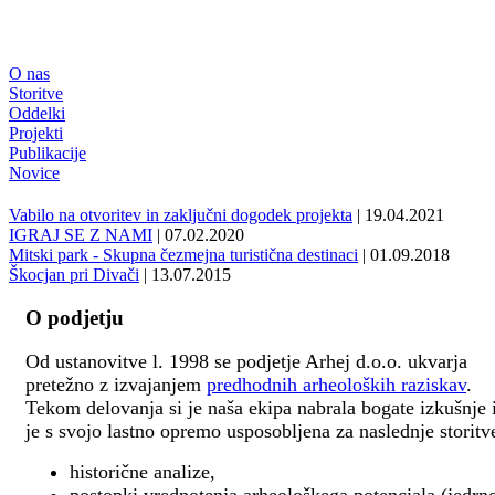
O nas
Storitve
Oddelki
Projekti
Publikacije
Novice
Vabilo na otvoritev in zaključni dogodek projekta
| 19.04.2021
IGRAJ SE Z NAMI
| 07.02.2020
Mitski park - Skupna čezmejna turistična destinaci
| 01.09.2018
Škocjan pri Divači
| 13.07.2015
O podjetju
Od ustanovitve l. 1998 se podjetje Arhej d.o.o. ukvarja
pretežno z izvajanjem
predhodnih arheoloških raziskav
.
Tekom delovanja si je naša ekipa nabrala bogate izkušnje 
je s svojo lastno opremo usposobljena za naslednje storitv
historične analize,