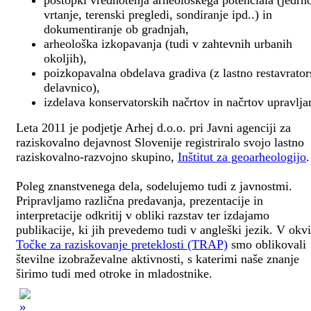
postopki vrednotenja arheološkega potenciala (jedrn
vrtanje, terenski pregledi, sondiranje ipd..) in
dokumentiranje ob gradnjah,
arheološka izkopavanja (tudi v zahtevnih urbanih
okoljih),
poizkopavalna obdelava gradiva (z lastno restavrato
delavnico),
izdelava konservatorskih načrtov in načrtov upravlja
Leta 2011 je podjetje Arhej d.o.o. pri Javni agenciji za
raziskovalno dejavnost Slovenije registriralo svojo lastno
raziskovalno-razvojno skupino,
Inštitut za geoarheologijo
.
Poleg znanstvenega dela, sodelujemo tudi z javnostmi.
Pripravljamo različna predavanja, prezentacije in
interpretacije odkritij v obliki razstav ter izdajamo
publikacije, ki jih prevedemo tudi v angleški jezik. V okv
Točke za raziskovanje preteklosti (TRAP)
smo oblikovali
številne izobraževalne aktivnosti, s katerimi naše znanje
širimo tudi med otroke in mladostnike.