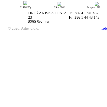
SL18622Q
Šifra: 3062
Št. vpisa: 320
DROŽANJSKA CESTA
T::
386
41 741 487
23
F:: 386
1 44 43 143
8290 Sevnica
© 2026, Arhej d.o.o.
izd