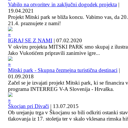
Vabilo na otvoritev in zaključni dogodek projekta
|
19.04.2021
Projekt Mitski park se bliža koncu. Vabimo vas, da 20.
21.4. praznujete z nami!
IGRAJ SE Z NAMI
|
07.02.2020
V okviru projekta MITSKI PARK smo skupaj z ilustra
Jako Vukotićem pripravili zanimive igre...
Mitski park - Skupna čezmejna turistična destinaci
|
01.09.2018
Začel se je izvajati projekt Mitski park, ki se financira 
programa INTERREG V-A Slovenija - Hrvaška.
Škocjan pri Divači
|
13.07.2015
Ob urejanju trga v Škocjanu so bili odkriti ostanki sta
tlakovanja iz 17. stoletja ter v skalo vklesana rimska hi