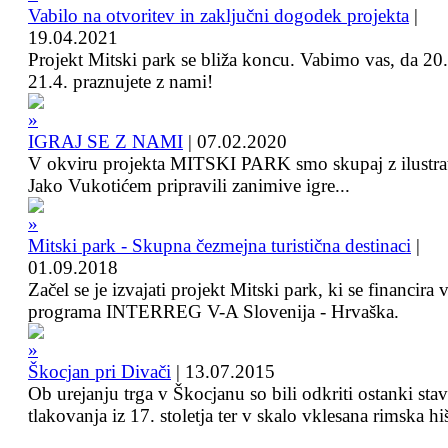
Vabilo na otvoritev in zaključni dogodek projekta
|
19.04.2021
Projekt Mitski park se bliža koncu. Vabimo vas, da 20.
21.4. praznujete z nami!
IGRAJ SE Z NAMI
|
07.02.2020
V okviru projekta MITSKI PARK smo skupaj z ilustra
Jako Vukotićem pripravili zanimive igre...
Mitski park - Skupna čezmejna turistična destinaci
|
01.09.2018
Začel se je izvajati projekt Mitski park, ki se financira 
programa INTERREG V-A Slovenija - Hrvaška.
Škocjan pri Divači
|
13.07.2015
Ob urejanju trga v Škocjanu so bili odkriti ostanki sta
tlakovanja iz 17. stoletja ter v skalo vklesana rimska hi