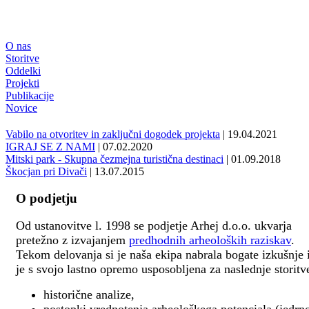
O nas
Storitve
Oddelki
Projekti
Publikacije
Novice
Vabilo na otvoritev in zaključni dogodek projekta
| 19.04.2021
IGRAJ SE Z NAMI
| 07.02.2020
Mitski park - Skupna čezmejna turistična destinaci
| 01.09.2018
Škocjan pri Divači
| 13.07.2015
O podjetju
Od ustanovitve l. 1998 se podjetje Arhej d.o.o. ukvarja
pretežno z izvajanjem
predhodnih arheoloških raziskav
.
Tekom delovanja si je naša ekipa nabrala bogate izkušnje 
je s svojo lastno opremo usposobljena za naslednje storitv
historične analize,