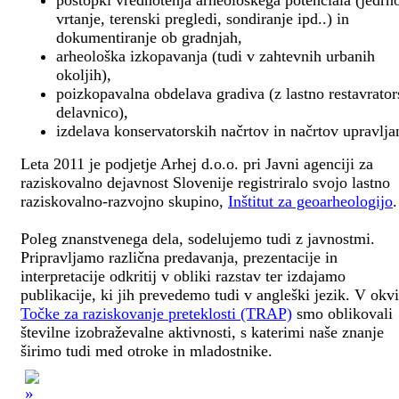
postopki vrednotenja arheološkega potenciala (jedrn
vrtanje, terenski pregledi, sondiranje ipd..) in
dokumentiranje ob gradnjah,
arheološka izkopavanja (tudi v zahtevnih urbanih
okoljih),
poizkopavalna obdelava gradiva (z lastno restavrato
delavnico),
izdelava konservatorskih načrtov in načrtov upravlja
Leta 2011 je podjetje Arhej d.o.o. pri Javni agenciji za
raziskovalno dejavnost Slovenije registriralo svojo lastno
raziskovalno-razvojno skupino,
Inštitut za geoarheologijo
.
Poleg znanstvenega dela, sodelujemo tudi z javnostmi.
Pripravljamo različna predavanja, prezentacije in
interpretacije odkritij v obliki razstav ter izdajamo
publikacije, ki jih prevedemo tudi v angleški jezik. V okv
Točke za raziskovanje preteklosti (TRAP)
smo oblikovali
številne izobraževalne aktivnosti, s katerimi naše znanje
širimo tudi med otroke in mladostnike.