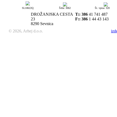
SL18622Q
Šifra: 3062
Št. vpisa: 320
DROŽANJSKA CESTA
T::
386
41 741 487
23
F:: 386
1 44 43 143
8290 Sevnica
© 2026, Arhej d.o.o.
izd