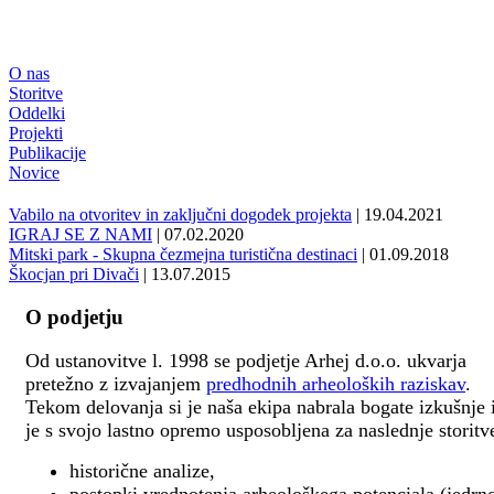
O nas
Storitve
Oddelki
Projekti
Publikacije
Novice
Vabilo na otvoritev in zaključni dogodek projekta
| 19.04.2021
IGRAJ SE Z NAMI
| 07.02.2020
Mitski park - Skupna čezmejna turistična destinaci
| 01.09.2018
Škocjan pri Divači
| 13.07.2015
O podjetju
Od ustanovitve l. 1998 se podjetje Arhej d.o.o. ukvarja
pretežno z izvajanjem
predhodnih arheoloških raziskav
.
Tekom delovanja si je naša ekipa nabrala bogate izkušnje 
je s svojo lastno opremo usposobljena za naslednje storitv
historične analize,