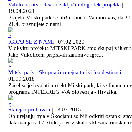
Vabilo na otvoritev in zaključni dogodek projekta
|
19.04.2021
Projekt Mitski park se bliža koncu. Vabimo vas, da 20.
21.4. praznujete z nami!
IGRAJ SE Z NAMI
|
07.02.2020
V okviru projekta MITSKI PARK smo skupaj z ilustra
Jako Vukotićem pripravili zanimive igre...
Mitski park - Skupna čezmejna turistična destinaci
|
01.09.2018
Začel se je izvajati projekt Mitski park, ki se financira 
programa INTERREG V-A Slovenija - Hrvaška.
Škocjan pri Divači
|
13.07.2015
Ob urejanju trga v Škocjanu so bili odkriti ostanki sta
tlakovanja iz 17. stoletja ter v skalo vklesana rimska hi