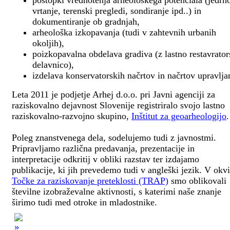
postopki vrednotenja arheološkega potenciala (jedrn
vrtanje, terenski pregledi, sondiranje ipd..) in
dokumentiranje ob gradnjah,
arheološka izkopavanja (tudi v zahtevnih urbanih
okoljih),
poizkopavalna obdelava gradiva (z lastno restavrato
delavnico),
izdelava konservatorskih načrtov in načrtov upravlja
Leta 2011 je podjetje Arhej d.o.o. pri Javni agenciji za
raziskovalno dejavnost Slovenije registriralo svojo lastno
raziskovalno-razvojno skupino,
Inštitut za geoarheologijo
.
Poleg znanstvenega dela, sodelujemo tudi z javnostmi.
Pripravljamo različna predavanja, prezentacije in
interpretacije odkritij v obliki razstav ter izdajamo
publikacije, ki jih prevedemo tudi v angleški jezik. V okv
Točke za raziskovanje preteklosti (TRAP)
smo oblikovali
številne izobraževalne aktivnosti, s katerimi naše znanje
širimo tudi med otroke in mladostnike.