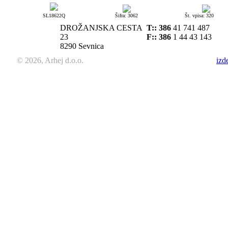
SL18622Q
Šifra: 3062
Št. vpisa: 320
DROŽANJSKA CESTA
T::
386
41 741 487
23
F:: 386
1 44 43 143
8290 Sevnica
© 2026, Arhej d.o.o.
izd