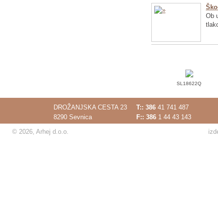
Ško
Ob u
tlak
SL18622Q
DROŽANJSKA CESTA 23
T::
386
41 741 487
8290 Sevnica
F:: 386
1 44 43 143
© 2026, Arhej d.o.o.
izd