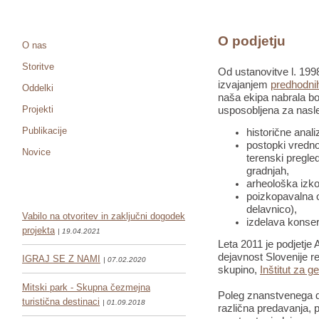
O podjetju
O nas
Storitve
Od ustanovitve l. 1998
izvajanjem
predhodnih
Oddelki
naša ekipa nabrala bo
Projekti
usposobljena za nasle
Publikacije
historične anali
postopki vredno
Novice
terenski pregled
gradnjah,
arheološka izko
poizkopavalna o
delavnico),
Vabilo na otvoritev in zaključni dogodek
izdelava konser
projekta
| 19.04.2021
Leta 2011 je podjetje 
dejavnost Slovenije re
IGRAJ SE Z NAMI
| 07.02.2020
skupino,
Inštitut za g
Mitski park - Skupna čezmejna
Poleg znanstvenega de
turistična destinaci
| 01.09.2018
različna predavanja, pr