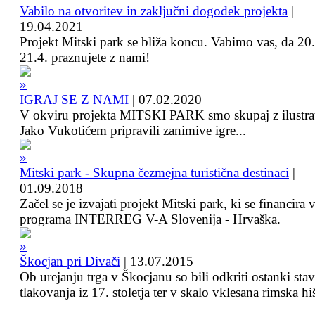
Vabilo na otvoritev in zaključni dogodek projekta
|
19.04.2021
Projekt Mitski park se bliža koncu. Vabimo vas, da 20.
21.4. praznujete z nami!
IGRAJ SE Z NAMI
|
07.02.2020
V okviru projekta MITSKI PARK smo skupaj z ilustra
Jako Vukotićem pripravili zanimive igre...
Mitski park - Skupna čezmejna turistična destinaci
|
01.09.2018
Začel se je izvajati projekt Mitski park, ki se financira 
programa INTERREG V-A Slovenija - Hrvaška.
Škocjan pri Divači
|
13.07.2015
Ob urejanju trga v Škocjanu so bili odkriti ostanki sta
tlakovanja iz 17. stoletja ter v skalo vklesana rimska hi