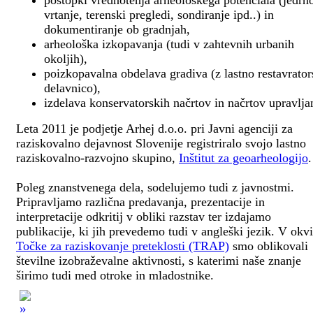
postopki vrednotenja arheološkega potenciala (jedrn
vrtanje, terenski pregledi, sondiranje ipd..) in
dokumentiranje ob gradnjah,
arheološka izkopavanja (tudi v zahtevnih urbanih
okoljih),
poizkopavalna obdelava gradiva (z lastno restavrato
delavnico),
izdelava konservatorskih načrtov in načrtov upravlja
Leta 2011 je podjetje Arhej d.o.o. pri Javni agenciji za
raziskovalno dejavnost Slovenije registriralo svojo lastno
raziskovalno-razvojno skupino,
Inštitut za geoarheologijo
.
Poleg znanstvenega dela, sodelujemo tudi z javnostmi.
Pripravljamo različna predavanja, prezentacije in
interpretacije odkritij v obliki razstav ter izdajamo
publikacije, ki jih prevedemo tudi v angleški jezik. V okv
Točke za raziskovanje preteklosti (TRAP)
smo oblikovali
številne izobraževalne aktivnosti, s katerimi naše znanje
širimo tudi med otroke in mladostnike.