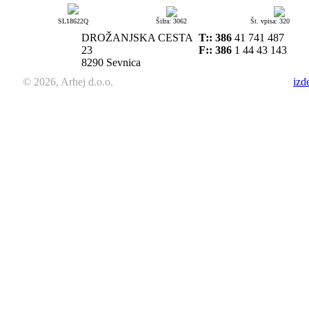
SL18622Q
Šifra: 3062
Št. vpisa: 320
DROŽANJSKA CESTA
T::
386
41 741 487
23
F:: 386
1 44 43 143
8290 Sevnica
© 2026, Arhej d.o.o.
izd