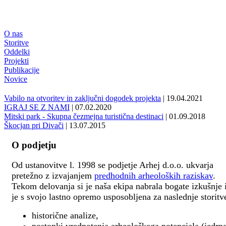
O nas
Storitve
Oddelki
Projekti
Publikacije
Novice
Vabilo na otvoritev in zaključni dogodek projekta
| 19.04.2021
IGRAJ SE Z NAMI
| 07.02.2020
Mitski park - Skupna čezmejna turistična destinaci
| 01.09.2018
Škocjan pri Divači
| 13.07.2015
O podjetju
Od ustanovitve l. 1998 se podjetje Arhej d.o.o. ukvarja
pretežno z izvajanjem
predhodnih arheoloških raziskav
.
Tekom delovanja si je naša ekipa nabrala bogate izkušnje 
je s svojo lastno opremo usposobljena za naslednje storitv
historične analize,