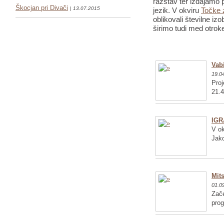
razstav ter izdajamo p
Škocjan pri Divači
| 13.07.2015
jezik. V okviru
Točke 
oblikovali številne iz
širimo tudi med otrok
Vabi
19.0
Proj
21.4
IGR
V ok
Jako
Mits
01.0
Zače
pro