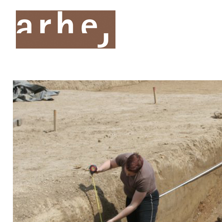
O nas
Storitve
Oddelki
Projekti
Publik