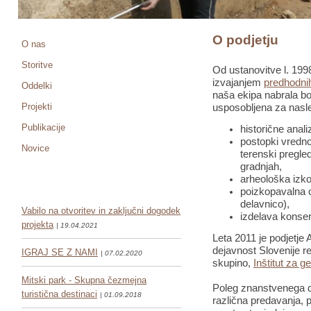
O podjetju
O nas
Storitve
Od ustanovitve l. 1998
izvajanjem
predhodnih
Oddelki
naša ekipa nabrala bo
Projekti
usposobljena za nasle
Publikacije
historične anali
postopki vredno
Novice
terenski pregled
gradnjah,
arheološka izko
poizkopavalna o
delavnico),
Vabilo na otvoritev in zaključni dogodek
izdelava konser
projekta
| 19.04.2021
Leta 2011 je podjetje 
dejavnost Slovenije re
IGRAJ SE Z NAMI
| 07.02.2020
skupino,
Inštitut za g
Mitski park - Skupna čezmejna
Poleg znanstvenega de
turistična destinaci
| 01.09.2018
različna predavanja, pr