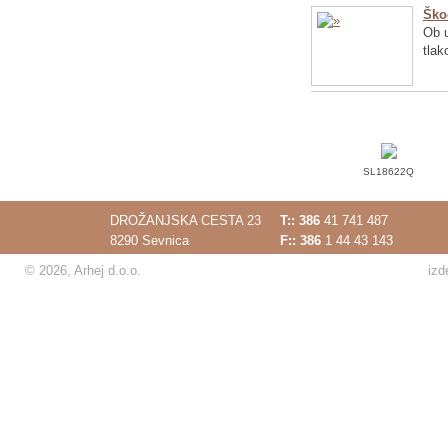
Ško
Ob u
tlak
SL18622Q
DROŽANJSKA CESTA 23
T::
386
41 741 487
8290 Sevnica
F:: 386
1 44 43 143
© 2026, Arhej d.o.o.
izd