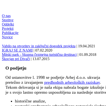
O nas
Storitve
Oddelki
Projekti
Publikacije
Novice
Vabilo na otvoritev in zaključni dogodek projekta
| 19.04.2021
IGRAJ SE Z NAMI
| 07.02.2020
Mitski park - Skupna čezmejna turistična destinaci
| 01.09.2018
Škocjan pri Divači
| 13.07.2015
O podjetju
Od ustanovitve l. 1998 se podjetje Arhej d.o.o. ukvarja
pretežno z izvajanjem
predhodnih arheoloških raziskav
.
Tekom delovanja si je naša ekipa nabrala bogate izkušnje 
je s svojo lastno opremo usposobljena za naslednje storitv
historične analize,