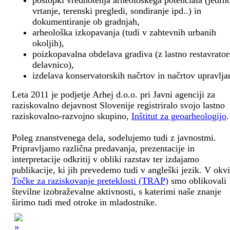
postopki vrednotenja arheološkega potenciala (jedrn
vrtanje, terenski pregledi, sondiranje ipd..) in
dokumentiranje ob gradnjah,
arheološka izkopavanja (tudi v zahtevnih urbanih
okoljih),
poizkopavalna obdelava gradiva (z lastno restavrato
delavnico),
izdelava konservatorskih načrtov in načrtov upravlja
Leta 2011 je podjetje Arhej d.o.o. pri Javni agenciji za
raziskovalno dejavnost Slovenije registriralo svojo lastno
raziskovalno-razvojno skupino,
Inštitut za geoarheologijo
.
Poleg znanstvenega dela, sodelujemo tudi z javnostmi.
Pripravljamo različna predavanja, prezentacije in
interpretacije odkritij v obliki razstav ter izdajamo
publikacije, ki jih prevedemo tudi v angleški jezik. V okv
Točke za raziskovanje preteklosti (TRAP)
smo oblikovali
številne izobraževalne aktivnosti, s katerimi naše znanje
širimo tudi med otroke in mladostnike.