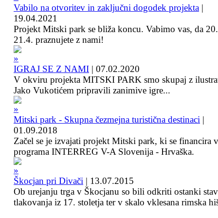
Vabilo na otvoritev in zaključni dogodek projekta
|
19.04.2021
Projekt Mitski park se bliža koncu. Vabimo vas, da 20.
21.4. praznujete z nami!
IGRAJ SE Z NAMI
|
07.02.2020
V okviru projekta MITSKI PARK smo skupaj z ilustra
Jako Vukotićem pripravili zanimive igre...
Mitski park - Skupna čezmejna turistična destinaci
|
01.09.2018
Začel se je izvajati projekt Mitski park, ki se financira 
programa INTERREG V-A Slovenija - Hrvaška.
Škocjan pri Divači
|
13.07.2015
Ob urejanju trga v Škocjanu so bili odkriti ostanki sta
tlakovanja iz 17. stoletja ter v skalo vklesana rimska hi