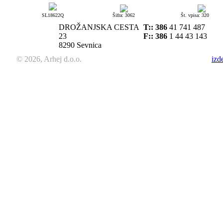
SL18622Q
Šifra: 3062
Št. vpisa: 320
DROŽANJSKA CESTA
T::
386
41 741 487
23
F:: 386
1 44 43 143
8290 Sevnica
© 2026, Arhej d.o.o.
izd