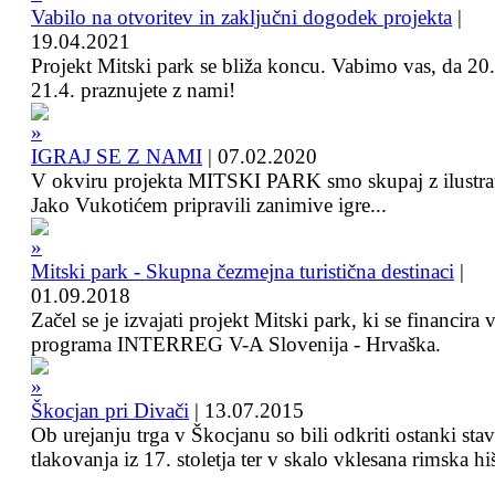
Vabilo na otvoritev in zaključni dogodek projekta
|
19.04.2021
Projekt Mitski park se bliža koncu. Vabimo vas, da 20.
21.4. praznujete z nami!
IGRAJ SE Z NAMI
|
07.02.2020
V okviru projekta MITSKI PARK smo skupaj z ilustra
Jako Vukotićem pripravili zanimive igre...
Mitski park - Skupna čezmejna turistična destinaci
|
01.09.2018
Začel se je izvajati projekt Mitski park, ki se financira 
programa INTERREG V-A Slovenija - Hrvaška.
Škocjan pri Divači
|
13.07.2015
Ob urejanju trga v Škocjanu so bili odkriti ostanki sta
tlakovanja iz 17. stoletja ter v skalo vklesana rimska hi