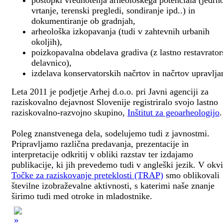
postopki vrednotenja arheološkega potenciala (jedrn
vrtanje, terenski pregledi, sondiranje ipd..) in
dokumentiranje ob gradnjah,
arheološka izkopavanja (tudi v zahtevnih urbanih
okoljih),
poizkopavalna obdelava gradiva (z lastno restavrato
delavnico),
izdelava konservatorskih načrtov in načrtov upravlja
Leta 2011 je podjetje Arhej d.o.o. pri Javni agenciji za
raziskovalno dejavnost Slovenije registriralo svojo lastno
raziskovalno-razvojno skupino,
Inštitut za geoarheologijo
.
Poleg znanstvenega dela, sodelujemo tudi z javnostmi.
Pripravljamo različna predavanja, prezentacije in
interpretacije odkritij v obliki razstav ter izdajamo
publikacije, ki jih prevedemo tudi v angleški jezik. V okv
Točke za raziskovanje preteklosti (TRAP)
smo oblikovali
številne izobraževalne aktivnosti, s katerimi naše znanje
širimo tudi med otroke in mladostnike.