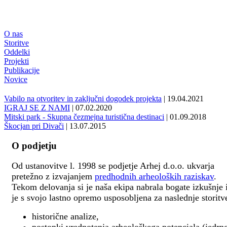
O nas
Storitve
Oddelki
Projekti
Publikacije
Novice
Vabilo na otvoritev in zaključni dogodek projekta
| 19.04.2021
IGRAJ SE Z NAMI
| 07.02.2020
Mitski park - Skupna čezmejna turistična destinaci
| 01.09.2018
Škocjan pri Divači
| 13.07.2015
O podjetju
Od ustanovitve l. 1998 se podjetje Arhej d.o.o. ukvarja
pretežno z izvajanjem
predhodnih arheoloških raziskav
.
Tekom delovanja si je naša ekipa nabrala bogate izkušnje 
je s svojo lastno opremo usposobljena za naslednje storitv
historične analize,