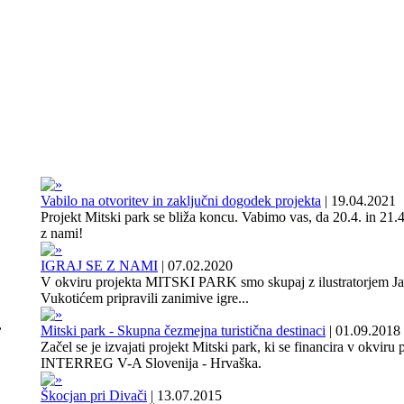
Vabilo na otvoritev in zaključni dogodek projekta
|
19.04.2021
Projekt Mitski park se bliža koncu. Vabimo vas, da 20.4. in 21.4
z nami!
IGRAJ SE Z NAMI
|
07.02.2020
V okviru projekta MITSKI PARK smo skupaj z ilustratorjem J
Vukotićem pripravili zanimive igre...
,
Mitski park - Skupna čezmejna turistična destinaci
|
01.09.2018
Začel se je izvajati projekt Mitski park, ki se financira v okviru
INTERREG V-A Slovenija - Hrvaška.
Škocjan pri Divači
|
13.07.2015