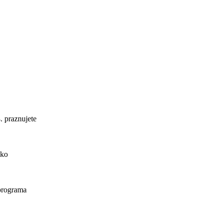
. praznujete
ako
 programa