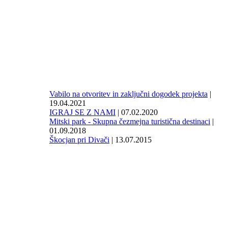
Vabilo na otvoritev in zaključni dogodek projekta
|
19.04.2021
IGRAJ SE Z NAMI
| 07.02.2020
Mitski park - Skupna čezmejna turistična destinaci
|
01.09.2018
Škocjan pri Divači
| 13.07.2015