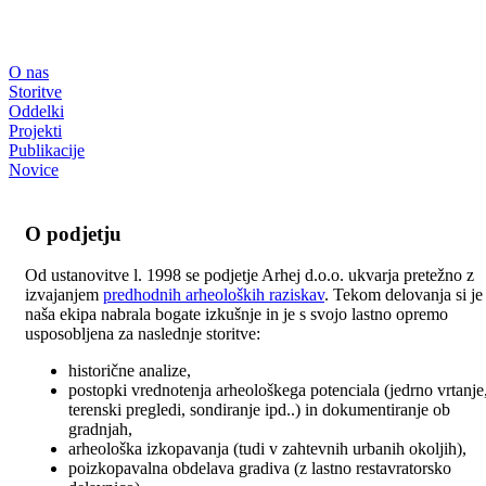
O nas
Storitve
Oddelki
Projekti
Publikacije
Novice
O podjetju
Od ustanovitve l. 1998 se podjetje Arhej d.o.o. ukvarja pretežno z
izvajanjem
predhodnih arheoloških raziskav
. Tekom delovanja si je
naša ekipa nabrala bogate izkušnje in je s svojo lastno opremo
usposobljena za naslednje storitve:
historične analize,
postopki vrednotenja arheološkega potenciala (jedrno vrtanje
terenski pregledi, sondiranje ipd..) in dokumentiranje ob
gradnjah,
arheološka izkopavanja (tudi v zahtevnih urbanih okoljih),
poizkopavalna obdelava gradiva (z lastno restavratorsko