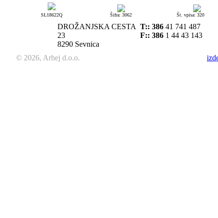
SL18622Q
Šifra: 3062
Št. vpisa: 320
DROŽANJSKA CESTA
T::
386
41 741 487
23
F:: 386
1 44 43 143
8290 Sevnica
© 2026, Arhej d.o.o.
izd