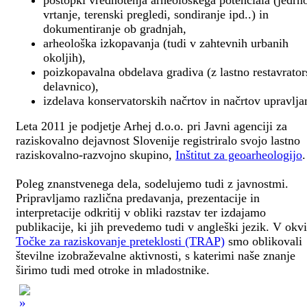
postopki vrednotenja arheološkega potenciala (jedrn
vrtanje, terenski pregledi, sondiranje ipd..) in
dokumentiranje ob gradnjah,
arheološka izkopavanja (tudi v zahtevnih urbanih
okoljih),
poizkopavalna obdelava gradiva (z lastno restavrato
delavnico),
izdelava konservatorskih načrtov in načrtov upravlja
Leta 2011 je podjetje Arhej d.o.o. pri Javni agenciji za
raziskovalno dejavnost Slovenije registriralo svojo lastno
raziskovalno-razvojno skupino,
Inštitut za geoarheologijo
.
Poleg znanstvenega dela, sodelujemo tudi z javnostmi.
Pripravljamo različna predavanja, prezentacije in
interpretacije odkritij v obliki razstav ter izdajamo
publikacije, ki jih prevedemo tudi v angleški jezik. V okv
Točke za raziskovanje preteklosti (TRAP)
smo oblikovali
številne izobraževalne aktivnosti, s katerimi naše znanje
širimo tudi med otroke in mladostnike.