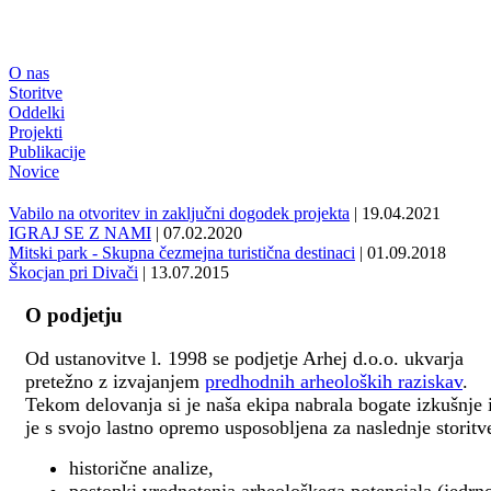
O nas
Storitve
Oddelki
Projekti
Publikacije
Novice
Vabilo na otvoritev in zaključni dogodek projekta
| 19.04.2021
IGRAJ SE Z NAMI
| 07.02.2020
Mitski park - Skupna čezmejna turistična destinaci
| 01.09.2018
Škocjan pri Divači
| 13.07.2015
O podjetju
Od ustanovitve l. 1998 se podjetje Arhej d.o.o. ukvarja
pretežno z izvajanjem
predhodnih arheoloških raziskav
.
Tekom delovanja si je naša ekipa nabrala bogate izkušnje 
je s svojo lastno opremo usposobljena za naslednje storitv
historične analize,