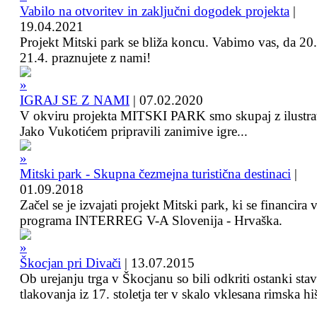
Vabilo na otvoritev in zaključni dogodek projekta
|
19.04.2021
Projekt Mitski park se bliža koncu. Vabimo vas, da 20.
21.4. praznujete z nami!
IGRAJ SE Z NAMI
|
07.02.2020
V okviru projekta MITSKI PARK smo skupaj z ilustra
Jako Vukotićem pripravili zanimive igre...
Mitski park - Skupna čezmejna turistična destinaci
|
01.09.2018
Začel se je izvajati projekt Mitski park, ki se financira 
programa INTERREG V-A Slovenija - Hrvaška.
Škocjan pri Divači
|
13.07.2015
Ob urejanju trga v Škocjanu so bili odkriti ostanki sta
tlakovanja iz 17. stoletja ter v skalo vklesana rimska hi