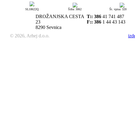
SL18622Q
Šifra: 3062
Št. vpisa: 320
DROŽANJSKA CESTA
T::
386
41 741 487
23
F:: 386
1 44 43 143
8290 Sevnica
© 2026, Arhej d.o.o.
izd