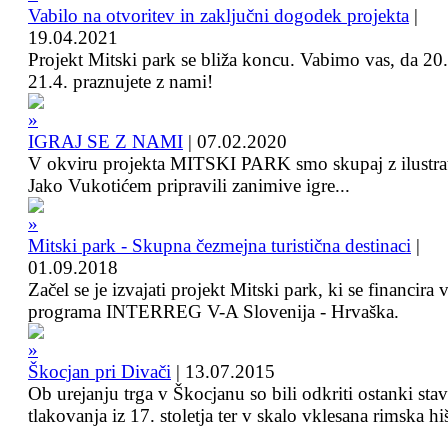
Vabilo na otvoritev in zaključni dogodek projekta
|
19.04.2021
Projekt Mitski park se bliža koncu. Vabimo vas, da 20.
21.4. praznujete z nami!
IGRAJ SE Z NAMI
|
07.02.2020
V okviru projekta MITSKI PARK smo skupaj z ilustra
Jako Vukotićem pripravili zanimive igre...
Mitski park - Skupna čezmejna turistična destinaci
|
01.09.2018
Začel se je izvajati projekt Mitski park, ki se financira 
programa INTERREG V-A Slovenija - Hrvaška.
Škocjan pri Divači
|
13.07.2015
Ob urejanju trga v Škocjanu so bili odkriti ostanki sta
tlakovanja iz 17. stoletja ter v skalo vklesana rimska hi