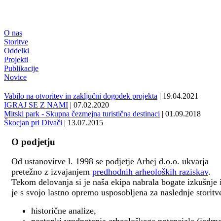
O nas
Storitve
Oddelki
Projekti
Publikacije
Novice
Vabilo na otvoritev in zaključni dogodek projekta
| 19.04.2021
IGRAJ SE Z NAMI
| 07.02.2020
Mitski park - Skupna čezmejna turistična destinaci
| 01.09.2018
Škocjan pri Divači
| 13.07.2015
O podjetju
Od ustanovitve l. 1998 se podjetje Arhej d.o.o. ukvarja
pretežno z izvajanjem
predhodnih arheoloških raziskav
.
Tekom delovanja si je naša ekipa nabrala bogate izkušnje 
je s svojo lastno opremo usposobljena za naslednje storitv
historične analize,