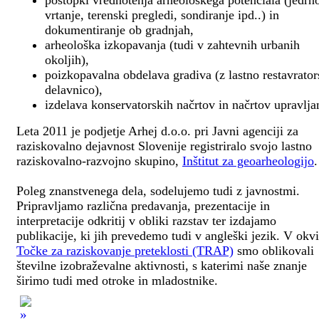
postopki vrednotenja arheološkega potenciala (jedrn
vrtanje, terenski pregledi, sondiranje ipd..) in
dokumentiranje ob gradnjah,
arheološka izkopavanja (tudi v zahtevnih urbanih
okoljih),
poizkopavalna obdelava gradiva (z lastno restavrato
delavnico),
izdelava konservatorskih načrtov in načrtov upravlja
Leta 2011 je podjetje Arhej d.o.o. pri Javni agenciji za
raziskovalno dejavnost Slovenije registriralo svojo lastno
raziskovalno-razvojno skupino,
Inštitut za geoarheologijo
.
Poleg znanstvenega dela, sodelujemo tudi z javnostmi.
Pripravljamo različna predavanja, prezentacije in
interpretacije odkritij v obliki razstav ter izdajamo
publikacije, ki jih prevedemo tudi v angleški jezik. V okv
Točke za raziskovanje preteklosti (TRAP)
smo oblikovali
številne izobraževalne aktivnosti, s katerimi naše znanje
širimo tudi med otroke in mladostnike.