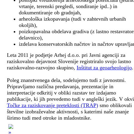
postopki vrednotenja arheološkega potenciala (jedrn
vrtanje, terenski pregledi, sondiranje ipd..) in
dokumentiranje ob gradnjah,
arheološka izkopavanja (tudi v zahtevnih urbanih
okoljih),
poizkopavalna obdelava gradiva (z lastno restavrato
delavnico),
izdelava konservatorskih načrtov in načrtov upravlja
Leta 2011 je podjetje Arhej d.o.o. pri Javni agenciji za
raziskovalno dejavnost Slovenije registriralo svojo lastno
raziskovalno-razvojno skupino,
Inštitut za geoarheologijo
.
Poleg znanstvenega dela, sodelujemo tudi z javnostmi.
Pripravljamo različna predavanja, prezentacije in
interpretacije odkritij v obliki razstav ter izdajamo
publikacije, ki jih prevedemo tudi v angleški jezik. V okv
Točke za raziskovanje preteklosti (TRAP)
smo oblikovali
številne izobraževalne aktivnosti, s katerimi naše znanje
širimo tudi med otroke in mladostnike.