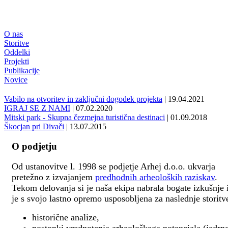
O nas
Storitve
Oddelki
Projekti
Publikacije
Novice
Vabilo na otvoritev in zaključni dogodek projekta
| 19.04.2021
IGRAJ SE Z NAMI
| 07.02.2020
Mitski park - Skupna čezmejna turistična destinaci
| 01.09.2018
Škocjan pri Divači
| 13.07.2015
O podjetju
Od ustanovitve l. 1998 se podjetje Arhej d.o.o. ukvarja
pretežno z izvajanjem
predhodnih arheoloških raziskav
.
Tekom delovanja si je naša ekipa nabrala bogate izkušnje 
je s svojo lastno opremo usposobljena za naslednje storitv
historične analize,