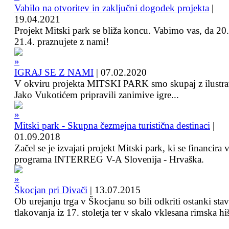
Vabilo na otvoritev in zaključni dogodek projekta
|
19.04.2021
Projekt Mitski park se bliža koncu. Vabimo vas, da 20.
21.4. praznujete z nami!
IGRAJ SE Z NAMI
|
07.02.2020
V okviru projekta MITSKI PARK smo skupaj z ilustra
Jako Vukotićem pripravili zanimive igre...
Mitski park - Skupna čezmejna turistična destinaci
|
01.09.2018
Začel se je izvajati projekt Mitski park, ki se financira 
programa INTERREG V-A Slovenija - Hrvaška.
Škocjan pri Divači
|
13.07.2015
Ob urejanju trga v Škocjanu so bili odkriti ostanki sta
tlakovanja iz 17. stoletja ter v skalo vklesana rimska hi