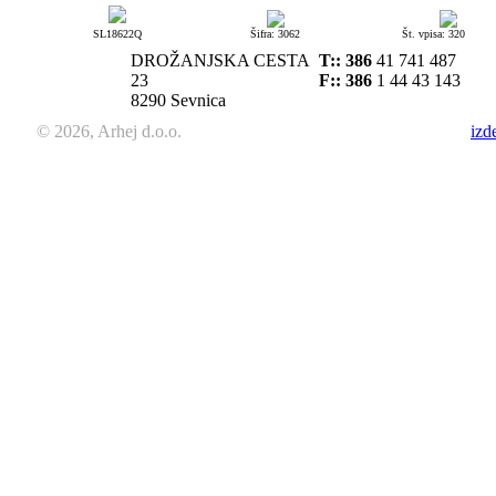
SL18622Q
Šifra: 3062
Št. vpisa: 320
DROŽANJSKA CESTA
T::
386
41 741 487
23
F:: 386
1 44 43 143
8290 Sevnica
© 2026, Arhej d.o.o.
izd