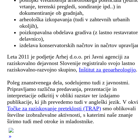
postopki vrednotenja arheološkega potenciala (jedrn
vrtanje, terenski pregledi, sondiranje ipd..) in
dokumentiranje ob gradnjah,
arheološka izkopavanja (tudi v zahtevnih urbanih
okoljih),
poizkopavalna obdelava gradiva (z lastno restavrato
delavnico),
izdelava konservatorskih načrtov in načrtov upravlja
Leta 2011 je podjetje Arhej d.o.o. pri Javni agenciji za
raziskovalno dejavnost Slovenije registriralo svojo lastno
raziskovalno-razvojno skupino,
Inštitut za geoarheologijo
.
Poleg znanstvenega dela, sodelujemo tudi z javnostmi.
Pripravljamo različna predavanja, prezentacije in
interpretacije odkritij v obliki razstav ter izdajamo
publikacije, ki jih prevedemo tudi v angleški jezik. V okv
Točke za raziskovanje preteklosti (TRAP)
smo oblikovali
številne izobraževalne aktivnosti, s katerimi naše znanje
širimo tudi med otroke in mladostnike.