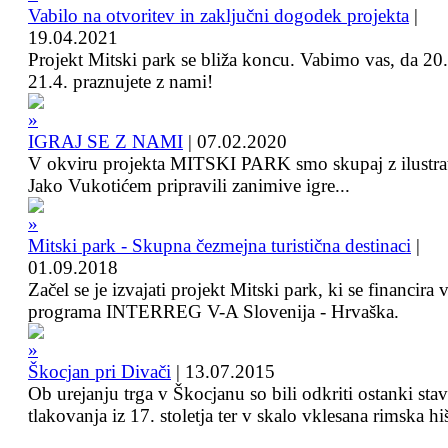
Vabilo na otvoritev in zaključni dogodek projekta
|
19.04.2021
Projekt Mitski park se bliža koncu. Vabimo vas, da 20.
21.4. praznujete z nami!
IGRAJ SE Z NAMI
|
07.02.2020
V okviru projekta MITSKI PARK smo skupaj z ilustra
Jako Vukotićem pripravili zanimive igre...
Mitski park - Skupna čezmejna turistična destinaci
|
01.09.2018
Začel se je izvajati projekt Mitski park, ki se financira 
programa INTERREG V-A Slovenija - Hrvaška.
Škocjan pri Divači
|
13.07.2015
Ob urejanju trga v Škocjanu so bili odkriti ostanki sta
tlakovanja iz 17. stoletja ter v skalo vklesana rimska hi