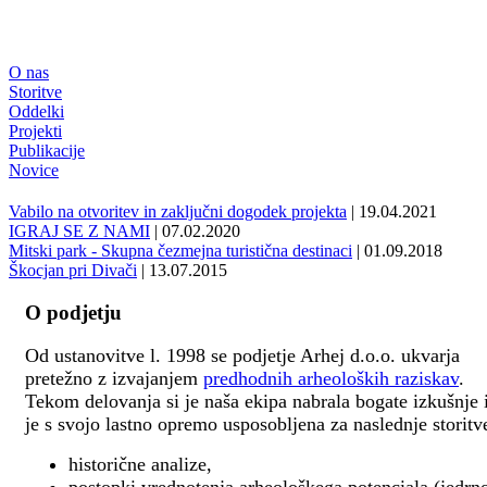
O nas
Storitve
Oddelki
Projekti
Publikacije
Novice
Vabilo na otvoritev in zaključni dogodek projekta
| 19.04.2021
IGRAJ SE Z NAMI
| 07.02.2020
Mitski park - Skupna čezmejna turistična destinaci
| 01.09.2018
Škocjan pri Divači
| 13.07.2015
O podjetju
Od ustanovitve l. 1998 se podjetje Arhej d.o.o. ukvarja
pretežno z izvajanjem
predhodnih arheoloških raziskav
.
Tekom delovanja si je naša ekipa nabrala bogate izkušnje 
je s svojo lastno opremo usposobljena za naslednje storitv
historične analize,