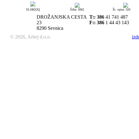
SL18622Q
Šifra: 3062
Št. vpisa: 320
DROŽANJSKA CESTA
T::
386
41 741 487
23
F:: 386
1 44 43 143
8290 Sevnica
© 2026, Arhej d.o.o.
izd