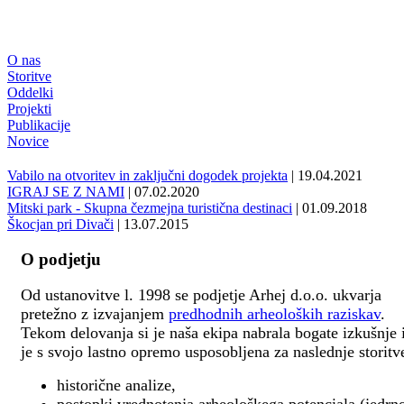
O nas
Storitve
Oddelki
Projekti
Publikacije
Novice
Vabilo na otvoritev in zaključni dogodek projekta
| 19.04.2021
IGRAJ SE Z NAMI
| 07.02.2020
Mitski park - Skupna čezmejna turistična destinaci
| 01.09.2018
Škocjan pri Divači
| 13.07.2015
O podjetju
Od ustanovitve l. 1998 se podjetje Arhej d.o.o. ukvarja
pretežno z izvajanjem
predhodnih arheoloških raziskav
.
Tekom delovanja si je naša ekipa nabrala bogate izkušnje 
je s svojo lastno opremo usposobljena za naslednje storitv
historične analize,