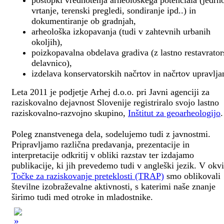
postopki vrednotenja arheološkega potenciala (jedrn
vrtanje, terenski pregledi, sondiranje ipd..) in
dokumentiranje ob gradnjah,
arheološka izkopavanja (tudi v zahtevnih urbanih
okoljih),
poizkopavalna obdelava gradiva (z lastno restavrato
delavnico),
izdelava konservatorskih načrtov in načrtov upravlja
Leta 2011 je podjetje Arhej d.o.o. pri Javni agenciji za
raziskovalno dejavnost Slovenije registriralo svojo lastno
raziskovalno-razvojno skupino,
Inštitut za geoarheologijo
.
Poleg znanstvenega dela, sodelujemo tudi z javnostmi.
Pripravljamo različna predavanja, prezentacije in
interpretacije odkritij v obliki razstav ter izdajamo
publikacije, ki jih prevedemo tudi v angleški jezik. V okv
Točke za raziskovanje preteklosti (TRAP)
smo oblikovali
številne izobraževalne aktivnosti, s katerimi naše znanje
širimo tudi med otroke in mladostnike.