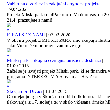
Vabilo na otvoritev in zaključni dogodek projekta
|
19.04.2021
Projekt Mitski park se bliža koncu. Vabimo vas, da 20.
21.4. praznujete z nami!
IGRAJ SE Z NAMI
|
07.02.2020
V okviru projekta MITSKI PARK smo skupaj z ilustra
Jako Vukotićem pripravili zanimive igre...
Mitski park - Skupna čezmejna turistična destinaci
|
01.09.2018
Začel se je izvajati projekt Mitski park, ki se financira 
programa INTERREG V-A Slovenija - Hrvaška.
Škocjan pri Divači
|
13.07.2015
Ob urejanju trga v Škocjanu so bili odkriti ostanki sta
tlakovanja iz 17. stoletja ter v skalo vklesana rimska hi