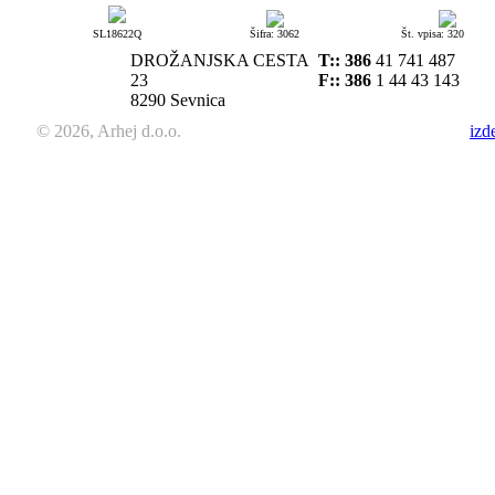
SL18622Q
Šifra: 3062
Št. vpisa: 320
DROŽANJSKA CESTA
T::
386
41 741 487
23
F:: 386
1 44 43 143
8290 Sevnica
© 2026, Arhej d.o.o.
izd